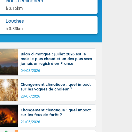
Nort-Leulinghem
ttoral l'après-
aison.
n général, 14
à 3.15km
r
sse, il fait
Louches
ouvent 30 à 35
à 3.83km
Bilan climatique : juillet 2026 est le
mois le plus chaud et un des plus secs
jamais enregistré en France
04/08/2026
Changement climatique : quel impact
sur les vagues de chaleur ?
28/07/2026
Changement climatique : quel impact
sur les feux de forêt ?
21/05/2026