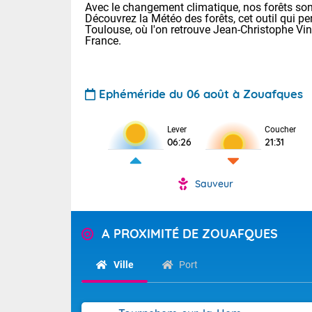
Avec le changement climatique, nos forêts sont
Découvrez la Météo des forêts, cet outil qui pe
Toulouse, où l'on retrouve Jean-Christophe Vi
France.
Ephéméride du 06 août à Zouafques
Lever
Coucher
Voici les tem
06:26
21:31
28 Lyon : 31 
: 27 Nancy : 
31 Lille : 26 
Sauveur
TENDANCE P
Demain : ven
Pour la sema
A PROXIMITÉ DE ZOUAFQUES
Calme, enso
Cette semain
La journée s'
temps devrait 
Ville
Port
territoire. O
Tendance des
pyrénéennes, l
2026 :
alors que la 