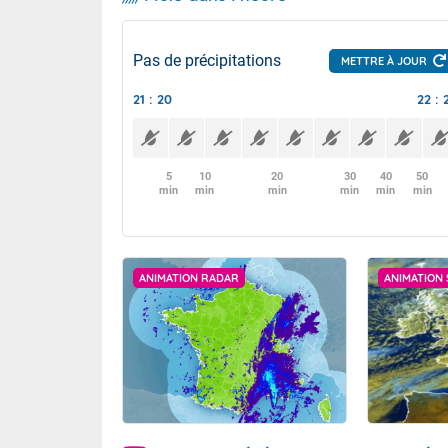
Pas de précipitations
METTRE À JOUR
21 : 20
22 : 
5
10
20
30
40
50
min
min
min
min
min
min
ANIMATION RADAR
ANIMATION 