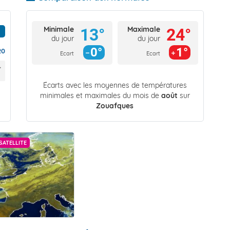
Minimale
Maximale
13°
24°
du jour
du jour
0°
1°
20
Ecart
Ecart
Écarts avec les moyennes de températures
minimales et maximales du mois de
août
sur
Zouafques
SATELLITE