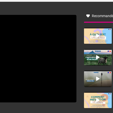
à nord-ouest, dans un secteur qui part du Roussillon à la
vallée de l’Aude et à l’ouest de l’Hérault. L’étymologie de
ce vent vient du latin trasmontanus, signifiant au-delà des
monts, en allusion aux régions montagneuses d’où
Recommandé
provient ce vent.