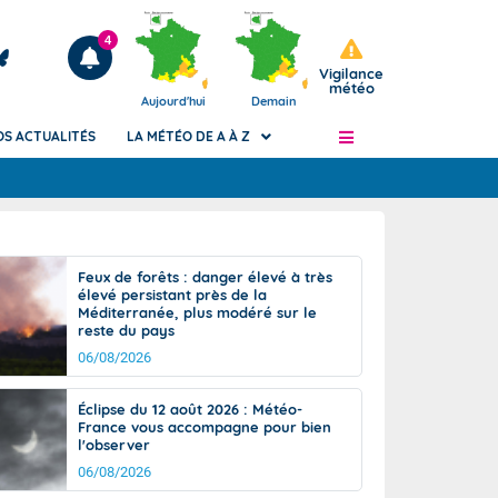
4
Vigilance
météo
Aujourd'hui
Demain
OS ACTUALITÉS
LA MÉTÉO DE A À Z
Articles
ngers
Feux de forêts : danger élevé à très
Phénomènes dangereux de J+2 à J+7
élevé persistant près de la
civile
Méditerranée, plus modéré sur le
Avertissement pluies intenses à l'échelle
reste du pays
des communes (Apic)
és
06/08/2026
Bulletins Marine
ateur de
Bulletins d'estimation du risque
Éclipse du 12 août 2026 : Météo-
d'avalanche
France vous accompagne pour bien
-pompier
l'observer
Météo des forêts
06/08/2026
Vigicrues