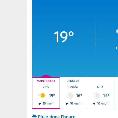
Wallis e
Grand fr
19°
MAINTENANT
JEUDI 06
21:19
Soirée
Nuit
19°
16°
14°
15
km/h
10
km/h
10
km/h
Pluie dans l'heure