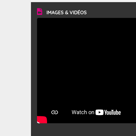
vitesse moyenne de 50 km/h et atteindre 80 à 100 km/h
en rafales, parfois davantage. Il parcourt la basse vallée
du Rhône et la Provence et envahit le littoral
IMAGES & VIDÉOS
méditerranéen à partir de la Camargue.