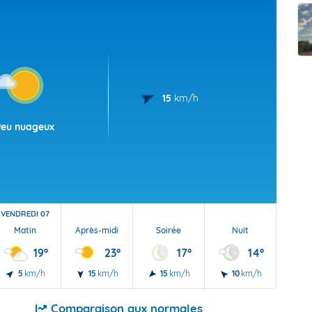
t Futuna
oid
15
km/h
Peu nuageux
VENDREDI 07
Matin
Après-midi
Soirée
Nuit
19°
23°
17°
14°
5
km/h
15
km/h
15
km/h
10
km/h
Comparaison aux normales