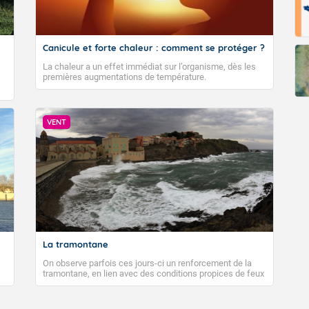
Canicule et forte chaleur : comment se protéger ?
La chaleur a un effet immédiat sur l’organisme, dès les
premières augmentations de température.
VENT
La tramontane
On observe parfois ces jours-ci un renforcement de la
tramontane, en lien avec des conditions propices de feux
de forêt. Mais qu'est-ce que la tramontane ? Quelles sont
ses caractéristiques ? La tramontane est un vent
turbulent soufflant de secteur nord-ouest à nord, ou ouest