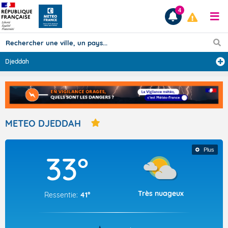
4
Djeddah
Prévisions
TOUS LES RÉSULTATS
METEO DJEDDAH
Articles
Plus
33°
Très nuageux
Ressentie:
41°