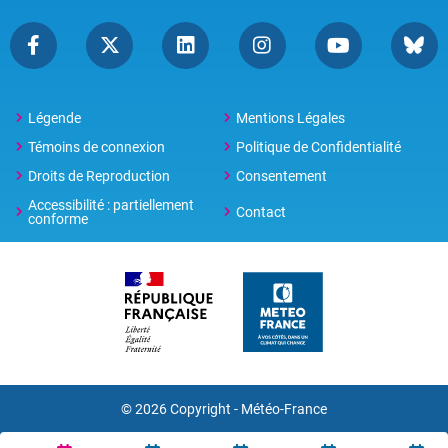
Légende
Mentions Légales
Témoins de connexion
Politique de Confidentialité
Droits de Reproduction
Consentement
Accessibilité : partiellement
Contact
conforme
© 2026 Copyright -
Météo-France