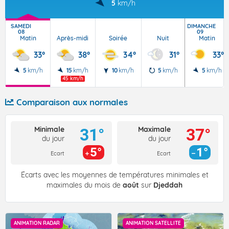
5
km/h
SAMEDI
DIMANCHE
08
09
Matin
Après-midi
Soirée
Nuit
Matin
33°
38°
34°
31°
33°
5
km/h
15
km/h
10
km/h
5
km/h
5
km/h
45 km/h
Comparaison aux normales
Minimale
Maximale
31°
37°
du jour
du jour
5°
1°
Ecart
Ecart
Écarts avec les moyennes de températures minimales et
maximales du mois de
août
sur
Djeddah
ANIMATION RADAR
ANIMATION SATELLITE