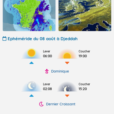
Ephéméride du 08 août à Djeddah
Lever
Coucher
06:00
19:00
Dominique
Lever
Coucher
02:08
15:20
Dernier Croissant