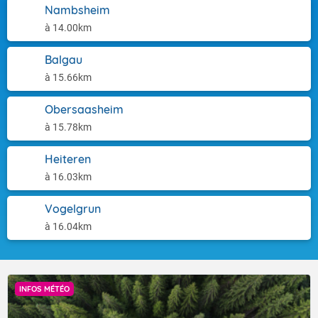
Nambsheim
à 14.00km
Balgau
à 15.66km
Obersaasheim
à 15.78km
Heiteren
à 16.03km
Vogelgrun
à 16.04km
INFOS MÉTÉO