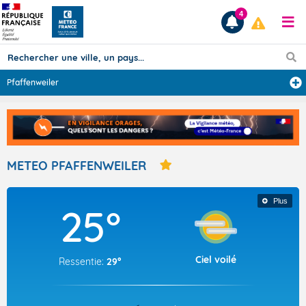
4
Pfaffenweiler
Prévisions
TOUS LES RÉSULTATS
METEO PFAFFENWEILER
Articles
Plus
25°
Ciel voilé
Ressentie:
29°