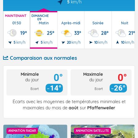
5
km/h
MAINTENANT
DIMANCHE
09
01:50
Matin
Après-midi
Soirée
Nuit
19°
25°
33°
28°
21°
5
km/h
5
km/h
20
km/h
10
km/h
10
km/h
Comparaison aux normales
Minimale
Maximale
0°
0°
du jour
du jour
14°
26°
Ecart
Ecart
Écarts avec les moyennes de températures minimales et
maximales du mois de
août
sur
Pfaffenweiler
ANIMATION RADAR
ANIMATION SATELLITE