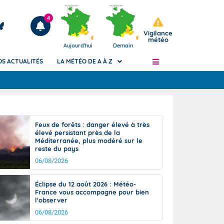
4
Vigilance
météo
Aujourd'hui
Demain
OS ACTUALITÉS
LA MÉTÉO DE A À Z
Articles
ngers
Feux de forêts : danger élevé à très
Phénomènes dangereux de J+2 à J+7
élevé persistant près de la
civile
Méditerranée, plus modéré sur le
Avertissement pluies intenses à l'échelle
reste du pays
des communes (Apic)
és
06/08/2026
Bulletins Marine
ateur de
Bulletins d'estimation du risque
Éclipse du 12 août 2026 : Météo-
d'avalanche
France vous accompagne pour bien
-pompier
l'observer
Météo des forêts
06/08/2026
Vigicrues