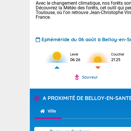
Avec le changement climatique, nos forêts sont
Découvrez la Météo des forêts, cet outil qui pe
Toulouse, où l'on retrouve Jean-Christophe Vi
France.
Ephéméride du 06 août à Belloy-en-S
Lever
Coucher
Voici les tem
06:26
21:25
22/13 Paris :
Clermont-Fd :
Limoges : 27/
Sauveur
Lille : 24/12
TENDANCE P
Demain vendr
Pour la sema
A PROXIMITÉ DE BELLOY-EN-SANT
Calme, enso
Cette semain
temps devrait 
Ville
La journée s'
territoire. O
Tendance des
2026 :
pyrénnéennes, 
alors que la 