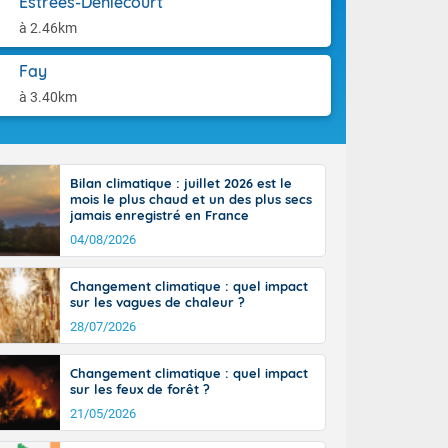
Estrées-Deniécourt
aison.
ttoral l'après-
à 2.46km
n général, 14
r
Fay
sse, il fait
ouvent 30 à 35
à 3.40km
Bilan climatique : juillet 2026 est le
mois le plus chaud et un des plus secs
jamais enregistré en France
04/08/2026
Changement climatique : quel impact
sur les vagues de chaleur ?
28/07/2026
Changement climatique : quel impact
sur les feux de forêt ?
21/05/2026