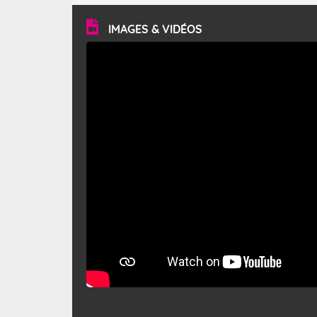
vitesse moyenne de 50 km/h et atteindre 80 à 100 km/h
en rafales, parfois davantage. Il parcourt la basse vallée
du Rhône et la Provence et envahit le littoral
IMAGES & VIDÉOS
méditerranéen à partir de la Camargue.