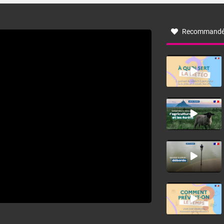
à nord-ouest, dans un secteur qui part du Roussillon à la
vallée de l’Aude et à l’ouest de l’Hérault. L’étymologie de
ce vent vient du latin trasmontanus, signifiant au-delà des
monts, en allusion aux régions montagneuses d’où
Recommandé
provient ce vent.