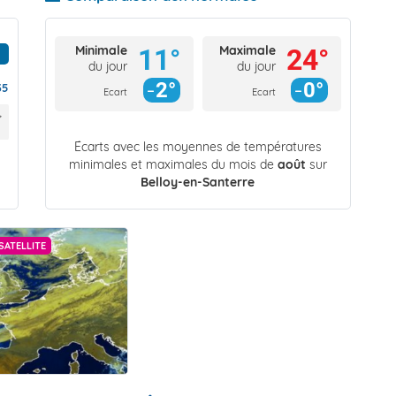
Minimale
Maximale
11°
24°
du jour
du jour
2°
0°
35
Ecart
Ecart
Écarts avec les moyennes de températures
minimales et maximales du mois de
août
sur
Belloy-en-Santerre
SATELLITE