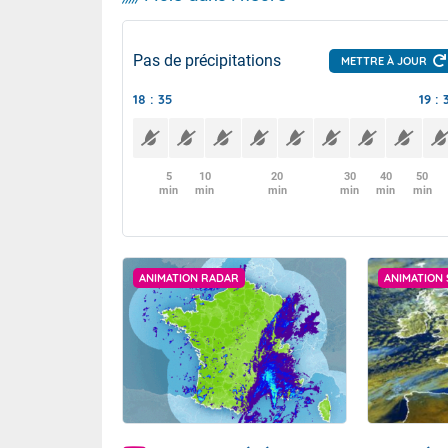
Pas de précipitations
METTRE À JOUR
18 : 35
19 : 
5
10
20
30
40
50
min
min
min
min
min
min
ANIMATION RADAR
ANIMATION 