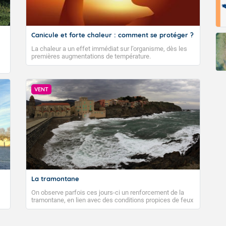
Canicule et forte chaleur : comment se protéger ?
La chaleur a un effet immédiat sur l’organisme, dès les
premières augmentations de température.
VENT
La tramontane
On observe parfois ces jours-ci un renforcement de la
tramontane, en lien avec des conditions propices de feux
de forêt. Mais qu'est-ce que la tramontane ? Quelles sont
ses caractéristiques ? La tramontane est un vent
turbulent soufflant de secteur nord-ouest à nord, ou ouest