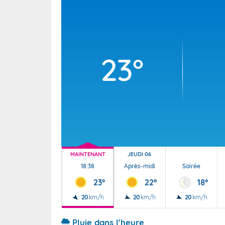
Wallis e
Grand fr
23°
MAINTENANT
JEUDI 06
18:38
Après-midi
Soirée
23°
22°
18°
20
km/h
20
km/h
20
km/h
Pluie dans l'heure