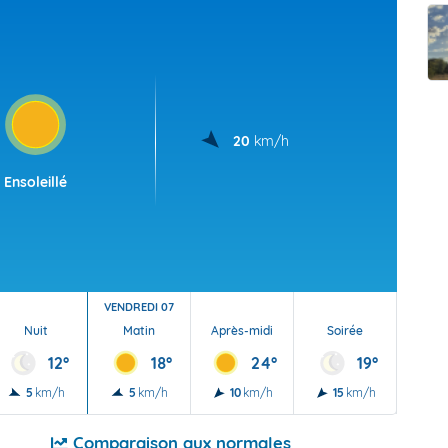
t Futuna
oid
20
km/h
Ensoleillé
VENDREDI 07
Nuit
Matin
Après-midi
Soirée
Nu
12°
18°
24°
19°
5
km/h
5
km/h
10
km/h
15
km/h
10
Comparaison aux normales