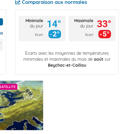
Comparaison aux normales
Minimale
Maximale
14°
33°
du jour
du jour
2°
5°
00
Ecart
Ecart
Écarts avec les moyennes de températures
minimales et maximales du mois de
août
sur
Beychac-et-Caillau
SATELLITE