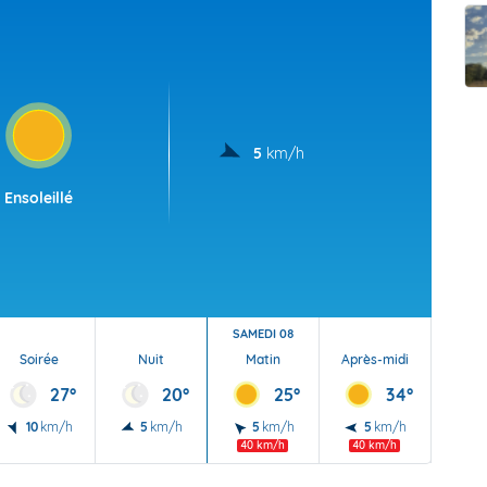
t Futuna
oid
5
km/h
Ensoleillé
SAMEDI 08
Soirée
Nuit
Matin
Après-midi
Soi
27°
20°
25°
34°
10
km/h
5
km/h
5
km/h
5
km/h
10
40 km/h
40 km/h
40 