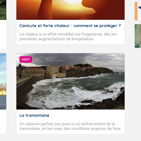
Canicule et forte chaleur : comment se protéger ?
La chaleur a un effet immédiat sur l’organisme, dès les
premières augmentations de température.
VENT
La tramontane
On observe parfois ces jours-ci un renforcement de la
tramontane, en lien avec des conditions propices de feux
de forêt. Mais qu'est-ce que la tramontane ? Quelles sont
ses caractéristiques ? La tramontane est un vent