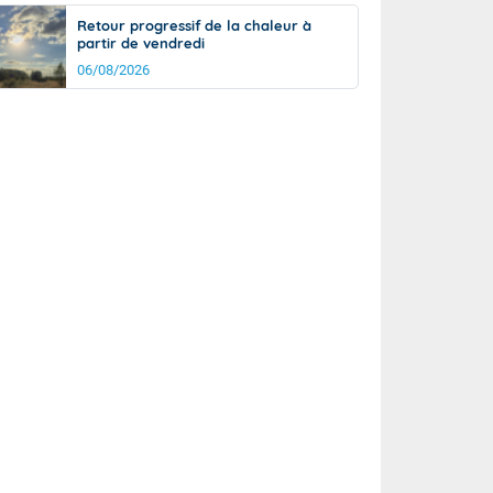
Retour progressif de la chaleur à
partir de vendredi
06/08/2026
rée
Nuit
29°
23°
km/h
5
km/h
km/h