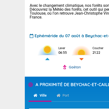
Avec le changement climatique, nos forêts sont
Découvrez la Météo des forêts, cet outil qui pe
Toulouse, où l'on retrouve Jean-Christophe Vi
France.
Ephéméride du 07 août à Beychac-et-
Lever
Coucher
06:55
21:22
Voici les tem
: 11/25 Paris
Clermont-Fd :
Gaétan
Limoges : 17/
TENDANCE P
Lille : 12/26
Pour la sema
Aujourd'hui 
A PROXIMITÉ DE BEYCHAC-ET-CAIL
Cette semain
Calme, enso
temps devrait 
Ville
Port
Tendance des
La journée s'
2026 :
territoire. Se