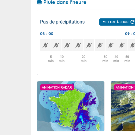
Pluie dans l'heure
Pas de précipitations
METTRE À JOUR
08 : 00
09 : 
5
10
20
30
40
50
min
min
min
min
min
min
ANIMATION RADAR
ANIMATION 