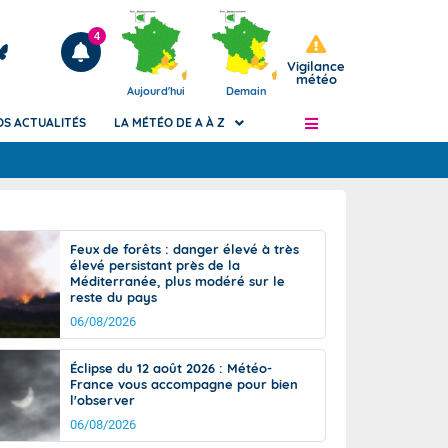
4
Vigilance
météo
Aujourd'hui
Demain
OS ACTUALITÉS
LA MÉTÉO DE A À Z
Articles
ngers
Feux de forêts : danger élevé à très
Phénomènes dangereux de J+2 à J+7
élevé persistant près de la
civile
Méditerranée, plus modéré sur le
Avertissement pluies intenses à l'échelle
reste du pays
des communes (Apic)
és
06/08/2026
Bulletins Marine
ateur de
Bulletins d'estimation du risque
Éclipse du 12 août 2026 : Météo-
d'avalanche
France vous accompagne pour bien
-pompier
l'observer
Météo des forêts
06/08/2026
Vigicrues