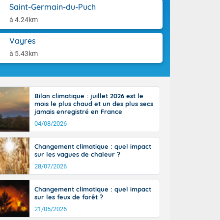
use. Le
aison.
Saint-Germain-du-Puch
ible. Des
à 4.24km
n peu moins
t 25 à 30
Vayres
0 à 35 degrés
rranéen.
à 5.43km
Bilan climatique : juillet 2026 est le
mois le plus chaud et un des plus secs
jamais enregistré en France
04/08/2026
Changement climatique : quel impact
sur les vagues de chaleur ?
28/07/2026
Changement climatique : quel impact
sur les feux de forêt ?
21/05/2026