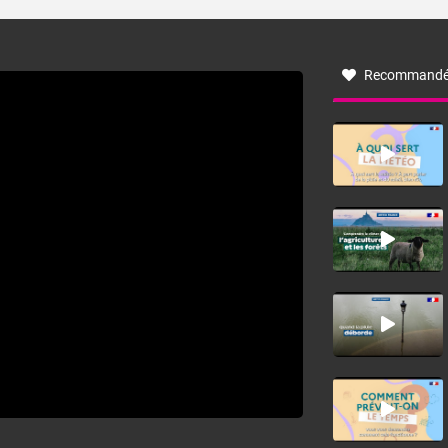
turbulent soufflant de secteur nord-ouest à nord, ou ouest
à nord-ouest, dans un secteur qui part du Roussillon à la
vallée de l’Aude et à l’ouest de l’Hérault. L’étymologie de
ce vent vient du latin trasmontanus, signifiant au-delà des
monts, en allusion aux régions montagneuses d’où
Recommandé
provient ce vent.