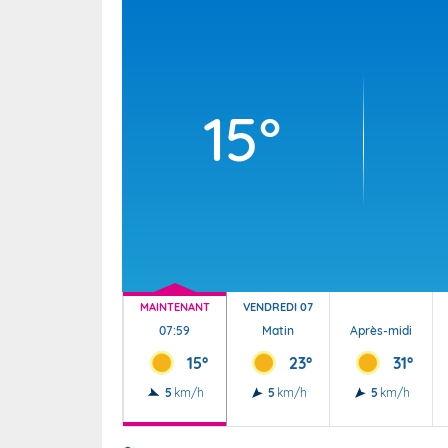
Wallis e
Grand fr
15°
MAINTENANT
VENDREDI 07
07:59
Matin
Après-midi
15°
23°
31°
5
km/h
5
km/h
5
km/h