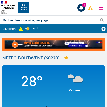
4
30°
Boutavent
Prévisions
TOUS LES RÉSULTATS
METEO BOUTAVENT (60220)
Articles
28°
Couvert