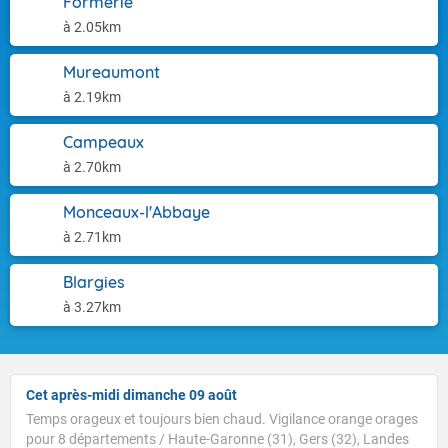
Formerie
à 2.05km
Mureaumont
à 2.19km
Campeaux
à 2.70km
Monceaux-l'Abbaye
à 2.71km
Blargies
à 3.27km
Cet après-midi dimanche 09 août
Temps orageux et toujours bien chaud. Vigilance orange orages
pour 8 départements / Haute-Garonne (31), Gers (32), Landes