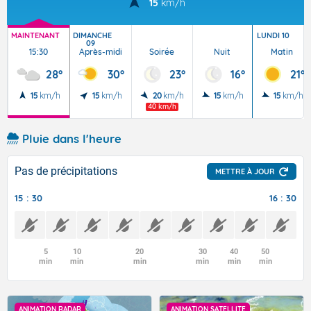
15
km/h
MAINTENANT
DIMANCHE
LUNDI 10
09
15:30
Après-midi
Soirée
Nuit
Matin
28°
30°
23°
16°
21°
15
km/h
15
km/h
20
km/h
15
km/h
15
km/h
40 km/h
Pluie dans l'heure
Pas de précipitations
METTRE À JOUR
15 : 30
16 : 30
5
10
20
30
40
50
min
min
min
min
min
min
ANIMATION RADAR
ANIMATION SATELLITE