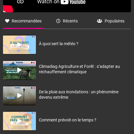
Recommandées
Récents
Populaires
À quoi sert la météo ?
Climadiag Agriculture et Forêt : s’adapter au
réchauffement climatique
De la pluie aux inondations : un phénomène
devenu extrême
Comment prévoit-on le temps ?