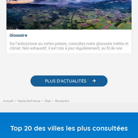
Glossaire
De l’anticyclone au vortex polaire, consultez notre glossaire météo et
climat. Non exhaustif, il est mis à jour régulièrement, au fil de nos
publications. Vous y trouverez également des liens utiles vers nos
contenus pédagogiques concernant les phénomènes
météorologiques et des informations scientifiques sur le
changement climatique.
PLUS D'ACTUALITÉS
Accueil
Hauts-de-France
Oise
Boutavent
Top 20 des villes les plus consultées