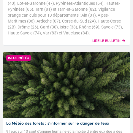
(40), Lot-et-Garonne (47), Pyrénées-Atlantiques (64), Hautes-
Pyrénées (65), Tarn (81) et Tarn-et-Garonne (82). Vigilance
orange canicule pour 13 départements : Ain (01), Alpes-
Maritimes (06), Ardèche (07), Corse-du-Sud (2A), Haute-Corse
(2B), Drôme (26), Gard (30), Isère (38), Rhône (69), Savoie (73),
Haute-Savoie (74), Var (83) et Vaucluse (84).
LIRE LE BULLETIN
INFOS MÉTÉO
La Météo des forêts : s’informer sur le danger de feux
9 feux sur 10 sont d’origine humaine et la moitié d’entre eux due à des