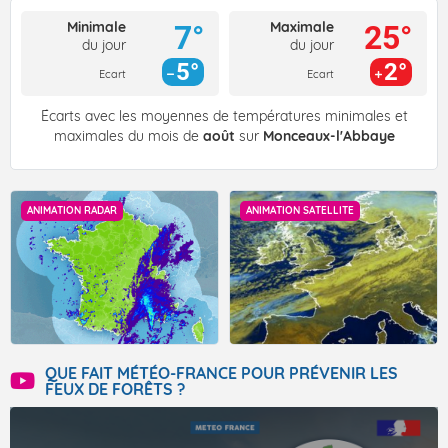
Minimale
Maximale
7°
25°
du jour
du jour
5°
2°
Ecart
Ecart
Écarts avec les moyennes de températures minimales et
maximales du mois de
août
sur
Monceaux-l'Abbaye
ANIMATION RADAR
ANIMATION SATELLITE
QUE FAIT MÉTÉO-FRANCE POUR PRÉVENIR LES
FEUX DE FORÊTS ?