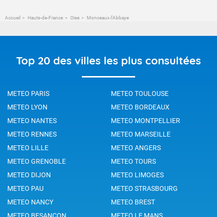
Accueil
Hauts-de-France
Oise
Monceaux-l'Abbaye
Top 20 des villes les plus consultées
METEO PARIS
METEO TOULOUSE
METEO LYON
METEO BORDEAUX
METEO NANTES
METEO MONTPELLIER
METEO RENNES
METEO MARSEILLE
METEO LILLE
METEO ANGERS
METEO GRENOBLE
METEO TOURS
METEO DIJON
METEO LIMOGES
METEO PAU
METEO STRASBOURG
METEO NANCY
METEO BREST
METEO BESANCON
METEO LE MANS