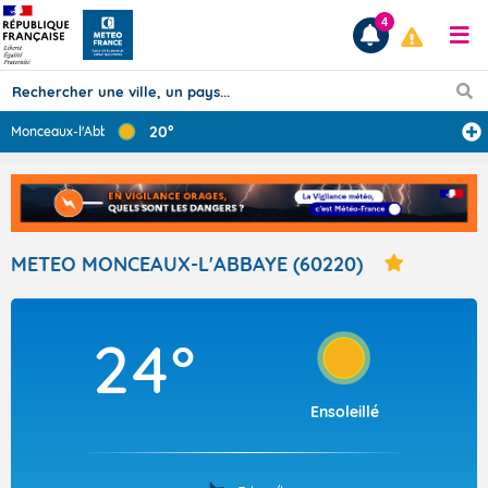
4
20°
Monceaux-l'Abba
...
Prévisions
TOUS LES RÉSULTATS
METEO MONCEAUX-L'ABBAYE (60220)
Articles
24°
Ensoleillé