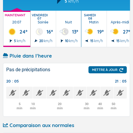
5
km/h
MAINTENANT
VENDREDI
SAMEDI
07
08
20:07
Soirée
Nuit
Matin
Après-midi
24°
16°
13°
19°
27°
5
km/h
20
km/h
10
km/h
15
km/h
15
km/h
Pluie dans l'heure
Pas de précipitations
METTRE À JOUR
20 : 05
21 : 05
5
10
20
30
40
50
min
min
min
min
min
min
Comparaison aux normales