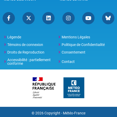
Légende
Mentions Légales
Témoins de connexion
Politique de Confidentialité
Droits de Reproduction
Consentement
Accessibilité : partiellement
Contact
conforme
© 2026 Copyright -
Météo-France