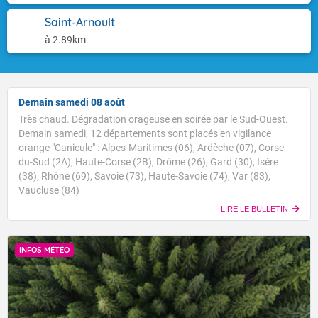
Saint-Arnoult
à 2.89km
Demain samedi 08 août
Très chaud. Dégradation orageuse en soirée par le Sud-Ouest.
Demain samedi, 12 départements sont placés en vigilance
orange "Canicule" : Alpes-Maritimes (06), Ardèche (07), Corse-
du-Sud (2A), Haute-Corse (2B), Drôme (26), Gard (30), Isère
(38), Rhône (69), Savoie (73), Haute-Savoie (74), Var (83),
Vaucluse (84)
LIRE LE BULLETIN
INFOS MÉTÉO