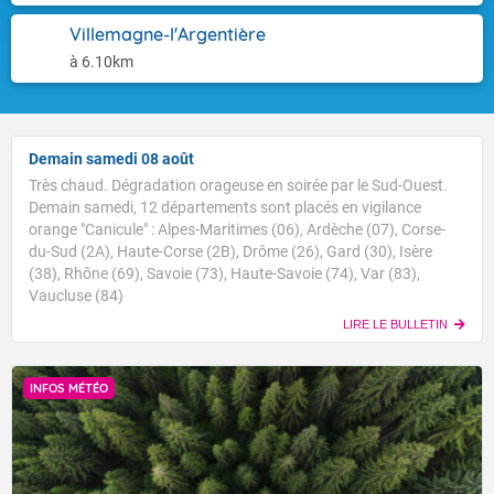
Villemagne-l'Argentière
à 6.10km
Demain samedi 08 août
Très chaud. Dégradation orageuse en soirée par le Sud-Ouest.
Demain samedi, 12 départements sont placés en vigilance
orange "Canicule" : Alpes-Maritimes (06), Ardèche (07), Corse-
du-Sud (2A), Haute-Corse (2B), Drôme (26), Gard (30), Isère
(38), Rhône (69), Savoie (73), Haute-Savoie (74), Var (83),
Vaucluse (84)
LIRE LE BULLETIN
INFOS MÉTÉO