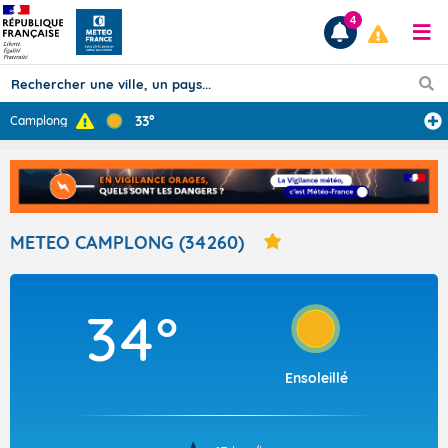
4
33°
Camplong
Prévisions
TOUS LES RÉSULTATS
METEO CAMPLONG (34260)
Articles
34°
Ensoleillé