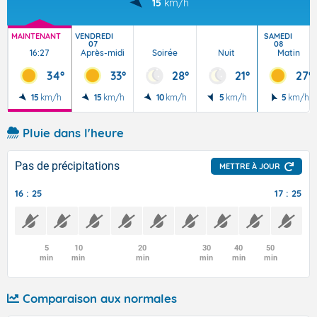
15
km/h
MAINTENANT
VENDREDI
SAMEDI
07
08
16:27
Après-midi
Soirée
Nuit
Matin
34°
33°
28°
21°
27°
15
km/h
15
km/h
10
km/h
5
km/h
5
km/h
Pluie dans l'heure
Pas de précipitations
METTRE À JOUR
16 : 25
17 : 25
5
10
20
30
40
50
min
min
min
min
min
min
Comparaison aux normales