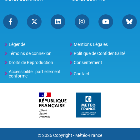
Légende
Mentions Légales
Témoins de connexion
Politique de Confidentialité
Droits de Reproduction
Consentement
Accessibilité : partiellement
Contact
conforme
© 2026 Copyright -
Météo-France