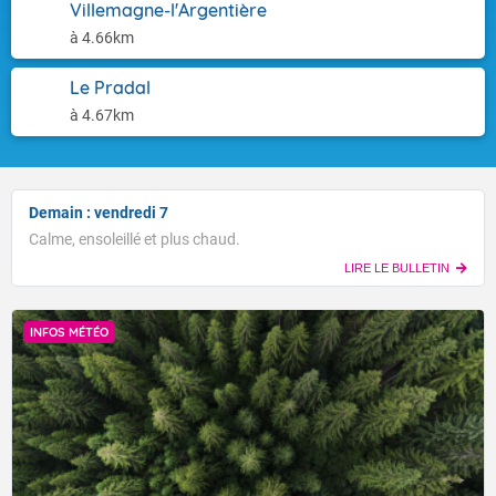
Villemagne-l'Argentière
à 4.66km
Le Pradal
à 4.67km
Demain : vendredi 7
Calme, ensoleillé et plus chaud.
LIRE LE BULLETIN
INFOS MÉTÉO