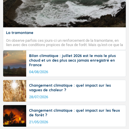
La tramontane
On observe parfois ces jours-ci un renforcement de la tramontane, en
lien avec des conditions propices de feux de forêt. Mais qu'est-ce que la
tramontane ? Quelles sont ses caractéristiques ? La tramontane est un
vent turbulent soufflant de secteur nord-ouest à nord, ou ouest à nord-
Bilan climatique : juillet 2026 est le mois le plus
ouest, dans un secteur qui part du Roussillon à la vallée de l’Aude et à
chaud et un des plus secs jamais enregistré en
l’ouest de l’Hérault. L’étymologie de ce vent vient du latin trasmontanus,
France
signifiant au-delà des monts, en allusion aux régions montagneuses
d’où provient ce vent.
04/08/2026
Changement climatique : quel impact sur les
vagues de chaleur ?
28/07/2026
Changement climatique : quel impact sur les feux
de forêt ?
21/05/2026