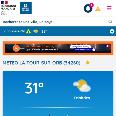
4
28°
La Tour-sur-Orb
...
Prévisions
TOUS LES RÉSULTATS
METEO LA TOUR-SUR-ORB (34260)
Articles
31°
Eclaircies