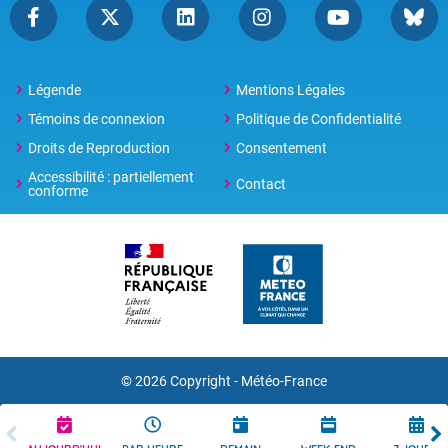
Légende
Mentions Légales
Témoins de connexion
Politique de Confidentialité
Droits de Reproduction
Consentement
Accessibilité : partiellement
Contact
conforme
© 2026 Copyright -
Météo-France