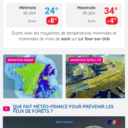
Minimale
Maximale
24°
34°
du jour
du jour
8°
4°
Ecart
Ecart
Écarts avec les moyennes de températures minimales et
maximales du mois de
août
sur
La Tour-sur-Orb
ANIMATION RADAR
ANIMATION SATELLITE
QUE FAIT MÉTÉO-FRANCE POUR PRÉVENIR LES
FEUX DE FORÊTS ?