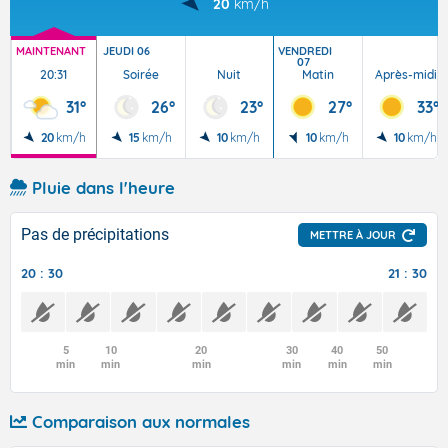
20
km/h
MAINTENANT
JEUDI 06
VENDREDI
07
20:31
Soirée
Nuit
Matin
Après-midi
31°
26°
23°
27°
33°
20
km/h
15
km/h
10
km/h
10
km/h
10
km/h
Pluie dans l'heure
Pas de précipitations
METTRE À JOUR
20 : 30
21 : 30
5
10
20
30
40
50
min
min
min
min
min
min
Comparaison aux normales