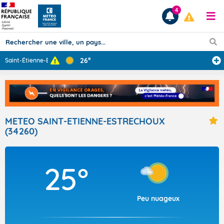
4
26°
Saint-Étienne-E
...
Prévisions
TOUS LES RÉSULTATS
METEO SAINT-ETIENNE-ESTRECHOUX
(34260)
Articles
25°
Peu nuageux