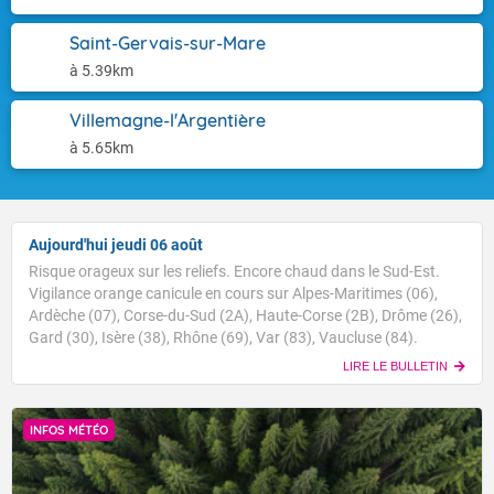
Saint-Gervais-sur-Mare
à 5.39km
Villemagne-l'Argentière
à 5.65km
Aujourd'hui jeudi 06 août
Risque orageux sur les reliefs. Encore chaud dans le Sud-Est.
Vigilance orange canicule en cours sur Alpes-Maritimes (06),
Ardèche (07), Corse-du-Sud (2A), Haute-Corse (2B), Drôme (26),
Gard (30), Isère (38), Rhône (69), Var (83), Vaucluse (84).
LIRE LE BULLETIN
INFOS MÉTÉO