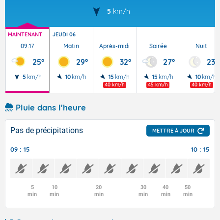
5
km/h
MAINTENANT
JEUDI 06
09:17
Matin
Après-midi
Soirée
Nuit
25°
29°
32°
27°
23°
5
km/h
10
km/h
15
km/h
15
km/h
10
km/h
40 km/h
45 km/h
40 km/h
Pluie dans l'heure
Pas de précipitations
METTRE À JOUR
09 : 15
10 : 15
5
10
20
30
40
50
min
min
min
min
min
min