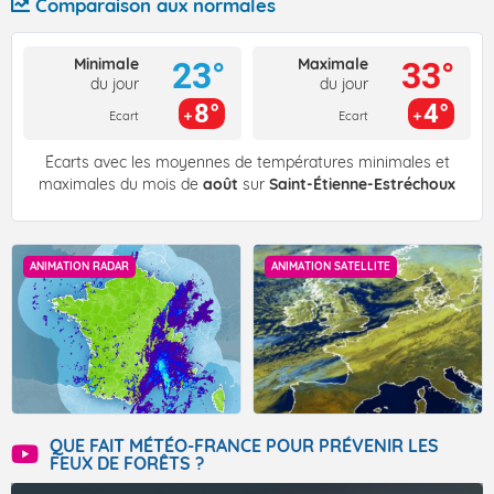
Comparaison aux normales
Minimale
Maximale
23°
33°
du jour
du jour
8°
4°
Ecart
Ecart
Écarts avec les moyennes de températures minimales et
maximales du mois de
août
sur
Saint-Étienne-Estréchoux
ANIMATION RADAR
ANIMATION SATELLITE
QUE FAIT MÉTÉO-FRANCE POUR PRÉVENIR LES
FEUX DE FORÊTS ?