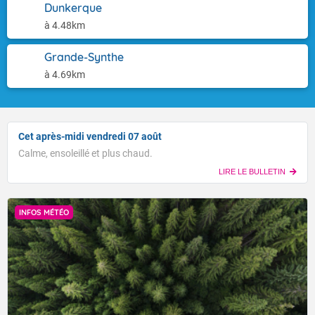
Dunkerque
à 4.48km
Grande-Synthe
à 4.69km
Cet après-midi vendredi 07 août
Calme, ensoleillé et plus chaud.
LIRE LE BULLETIN
INFOS MÉTÉO