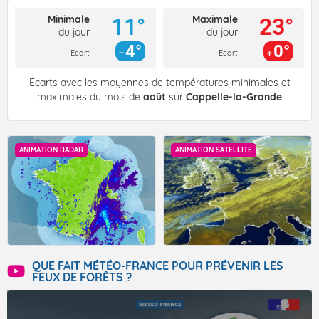
Minimale
Maximale
11°
23°
du jour
du jour
4°
0°
Ecart
Ecart
Écarts avec les moyennes de températures minimales et
maximales du mois de
août
sur
Cappelle-la-Grande
ANIMATION RADAR
ANIMATION SATELLITE
QUE FAIT MÉTÉO-FRANCE POUR PRÉVENIR LES
FEUX DE FORÊTS ?