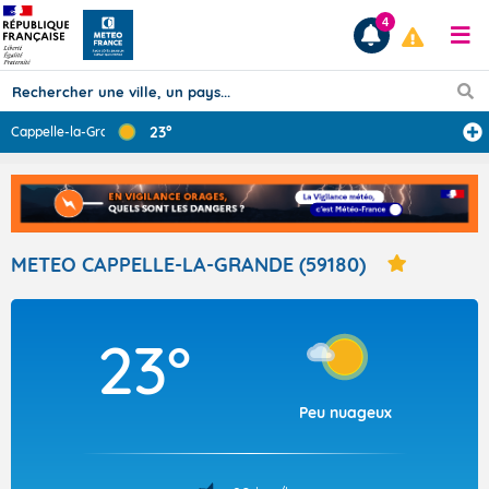
4
23°
Cappelle-la-Gra
...
Prévisions
TOUS LES RÉSULTATS
METEO CAPPELLE-LA-GRANDE (59180)
Articles
23°
Peu nuageux