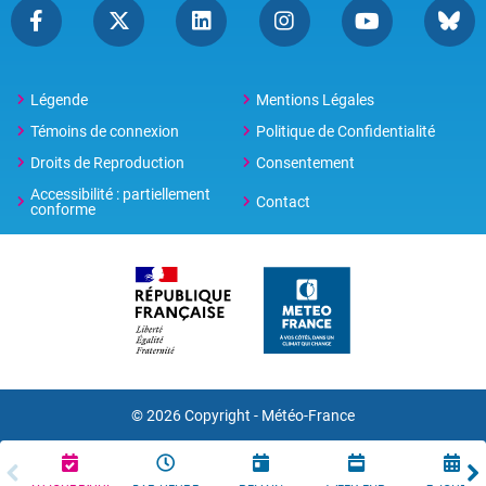
Légende
Mentions Légales
Témoins de connexion
Politique de Confidentialité
Droits de Reproduction
Consentement
Accessibilité : partiellement
Contact
conforme
© 2026 Copyright -
Météo-France