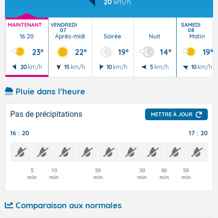
20
km/h
MAINTENANT
VENDREDI
SAMEDI
07
08
16:20
Après-midi
Soirée
Nuit
Matin
23°
22°
19°
14°
19°
20
km/h
15
km/h
10
km/h
5
km/h
10
km/h
Pluie dans l'heure
Pas de précipitations
METTRE À JOUR
16 : 20
17 : 20
5
10
20
30
40
50
min
min
min
min
min
min
Comparaison aux normales