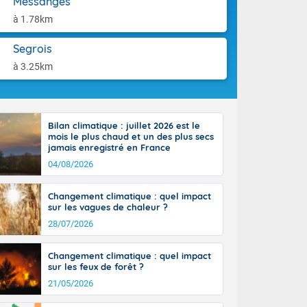
Messanges
ttoral l'après-
aison.
n général, 14
à 1.78km
r
sse, il fait
Segrois
ouvent 30 à 35
à 3.25km
Bilan climatique : juillet 2026 est le
mois le plus chaud et un des plus secs
jamais enregistré en France
04/08/2026
Changement climatique : quel impact
sur les vagues de chaleur ?
28/07/2026
Changement climatique : quel impact
sur les feux de forêt ?
21/05/2026