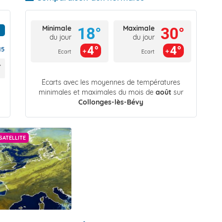
Minimale
Maximale
18°
30°
du jour
du jour
4°
4°
15
Ecart
Ecart
Écarts avec les moyennes de températures
minimales et maximales du mois de
août
sur
Collonges-lès-Bévy
SATELLITE