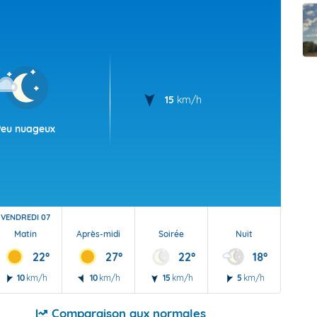
t Futuna
oid
15
km/h
Peu nuageux
VENDREDI 07
Matin
Après-midi
Soirée
Nuit
22°
27°
22°
18°
10
km/h
10
km/h
15
km/h
5
km/h
Comparaison aux normales