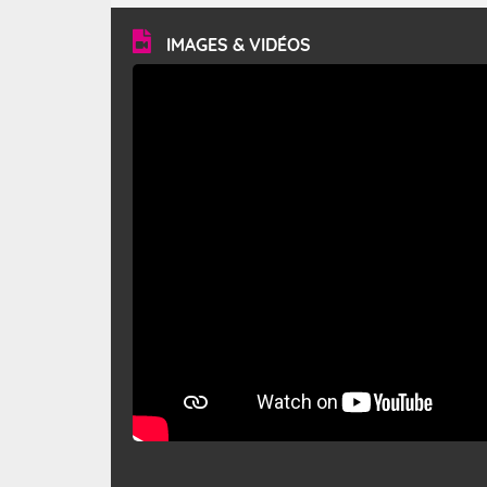
vitesse moyenne de 50 km/h et atteindre 80 à 100 km/h
en rafales, parfois davantage. Il parcourt la basse vallée
du Rhône et la Provence et envahit le littoral
IMAGES & VIDÉOS
méditerranéen à partir de la Camargue.