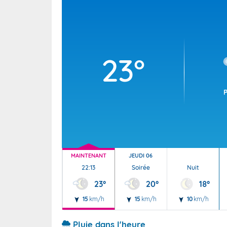
Wallis e
Grand fr
23°
MAINTENANT
JEUDI 06
22:13
Soirée
Nuit
23°
20°
18°
15
km/h
15
km/h
10
km/h
Pluie dans l'heure