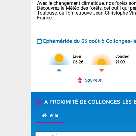
Avec le changement climatique, nos forêts sont
Découvrez la Météo des forêts, cet outil qui pe
Toulouse, où l'on retrouve Jean-Christophe Vi
France.
Ephéméride du 06 août à Collonges-l
Lever
Coucher
Voici les tem
06:26
21:09
28 Lyon : 31 
: 27 Nancy : 
31 Lille : 26 
Sauveur
TENDANCE P
Demain : ven
Pour la sema
A PROXIMITÉ DE COLLONGES-LÈS-
Calme, enso
Cette semain
La journée s'
temps devrait 
Ville
territoire. O
Tendance des
pyrénéennes, l
2026 :
alors que la 