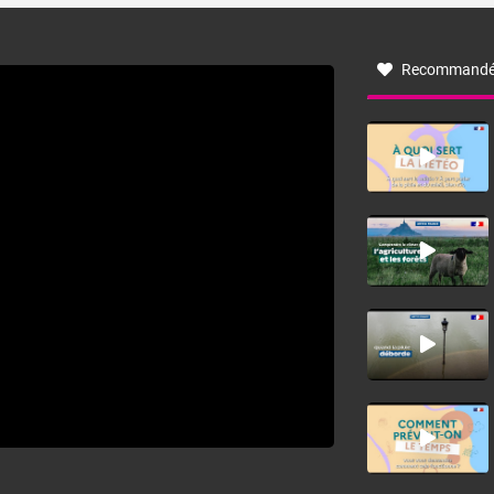
à nord-ouest, dans un secteur qui part du Roussillon à la
vallée de l’Aude et à l’ouest de l’Hérault. L’étymologie de
ce vent vient du latin trasmontanus, signifiant au-delà des
monts, en allusion aux régions montagneuses d’où
Recommandé
provient ce vent.