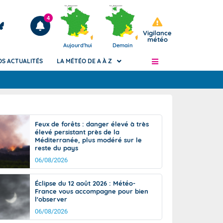
4
Vigilance
météo
Aujourd'hui
Demain
OS ACTUALITÉS
LA MÉTÉO DE A À Z
Articles
ngers
Feux de forêts : danger élevé à très
Phénomènes dangereux de J+2 à J+7
élevé persistant près de la
civile
Méditerranée, plus modéré sur le
Avertissement pluies intenses à l'échelle
reste du pays
des communes (Apic)
és
06/08/2026
Bulletins Marine
ateur de
Bulletins d'estimation du risque
Éclipse du 12 août 2026 : Météo-
d'avalanche
France vous accompagne pour bien
-pompier
l'observer
Météo des forêts
06/08/2026
Vigicrues