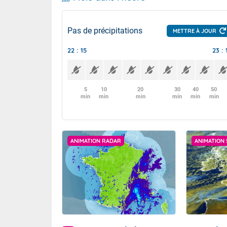
Pas de précipitations
METTRE À JOUR
22 : 15
23 : 
5
10
20
30
40
50
min
min
min
min
min
min
ANIMATION RADAR
ANIMATION 