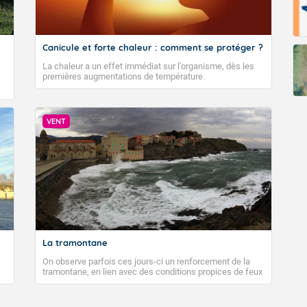
Canicule et forte chaleur : comment se protéger ?
La chaleur a un effet immédiat sur l’organisme, dès les
premières augmentations de température.
VENT
La tramontane
On observe parfois ces jours-ci un renforcement de la
tramontane, en lien avec des conditions propices de feux
de forêt. Mais qu'est-ce que la tramontane ? Quelles sont
ses caractéristiques ? La tramontane est un vent
turbulent soufflant de secteur nord-ouest à nord, ou ouest