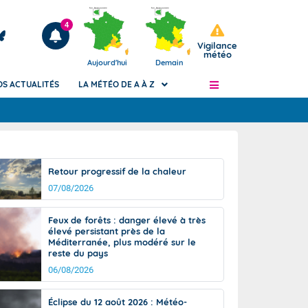
4
Vigilance
météo
Aujourd'hui
Demain
OS ACTUALITÉS
LA MÉTÉO DE A À Z
Articles
ngers
Retour progressif de la chaleur
Phénomènes dangereux de J+2 à J+7
07/08/2026
civile
Avertissement pluies intenses à l'échelle
des communes (Apic)
és
Feux de forêts : danger élevé à très
Bulletins Marine
élevé persistant près de la
Méditerranée, plus modéré sur le
ateur de
Bulletins d'estimation du risque
reste du pays
d'avalanche
06/08/2026
-pompier
Météo des forêts
Vigicrues
Éclipse du 12 août 2026 : Météo-