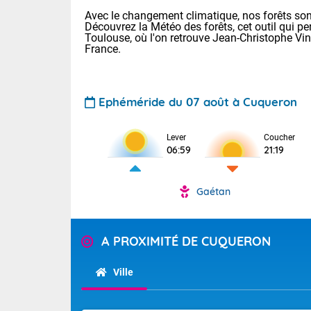
Avec le changement climatique, nos forêts sont
Découvrez la Météo des forêts, cet outil qui pe
Toulouse, où l'on retrouve Jean-Christophe Vi
France.
Ephéméride du 07 août à Cuqueron
Voici les tem
Lever
Coucher
: 18/25 Paris
06:59
21:19
Clermont-Fd :
Limoges : 21/
Lille : 18/26
Gaétan
TENDANCE P
Cet après-mi
Pour la sema
Calme, enso
A PROXIMITÉ DE CUQUERON
Cette semain
temps devrait 
La journée s'
Ville
territoire. Se
Tendance des
chaîne des Py
2026 :
mistral souff