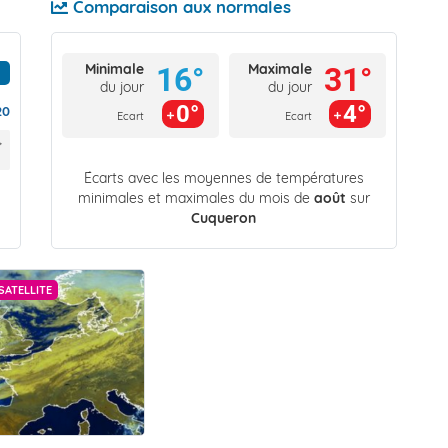
Comparaison aux normales
Minimale
Maximale
16°
31°
du jour
du jour
0°
4°
20
Ecart
Ecart
Écarts avec les moyennes de températures
minimales et maximales du mois de
août
sur
Cuqueron
SATELLITE