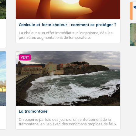
Fermer
Canicule et forte chaleur : comment se protéger ?
La chaleur a un effet immédiat sur l’organisme, dès les
premières augmentations de température.
VENT
La tramontane
On observe parfois ces jours-ci un renforcement de la
tramontane, en lien avec des conditions propices de feux
de forêt. Mais qu'est-ce que la tramontane ? Quelles sont
ses caractéristiques ? La tramontane est un vent