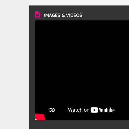
turbulent et généralement sec, pouvant souffler à une
vitesse moyenne de 50 km/h et atteindre 80 à 100 km/h
en rafales, parfois davantage. Il parcourt la basse vallée
du Rhône et la Provence et envahit le littoral
IMAGES & VIDÉOS
méditerranéen à partir de la Camargue.