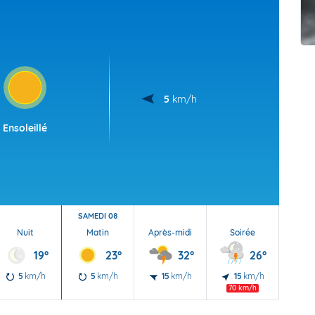
t Futuna
oid
5
km/h
Ensoleillé
SAMEDI 08
Nuit
Matin
Après-midi
Soirée
Nu
19°
23°
32°
26°
5
km/h
5
km/h
15
km/h
15
km/h
5
70 km/h