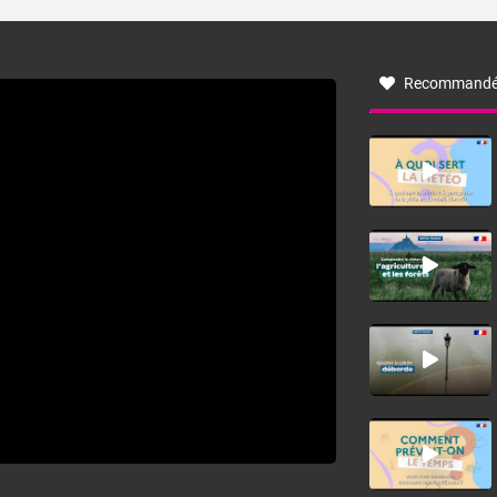
turbulent soufflant de secteur nord-ouest à nord, ou ouest
à nord-ouest, dans un secteur qui part du Roussillon à la
vallée de l’Aude et à l’ouest de l’Hérault. L’étymologie de
ce vent vient du latin trasmontanus, signifiant au-delà des
monts, en allusion aux régions montagneuses d’où
Recommandé
provient ce vent.