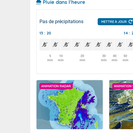
Pluie dans l'heure
Pas de précipitations
METTRE À JOUR
13 : 20
14 : 
5
10
20
30
40
50
min
min
min
min
min
min
ANIMATION RADAR
ANIMATION 