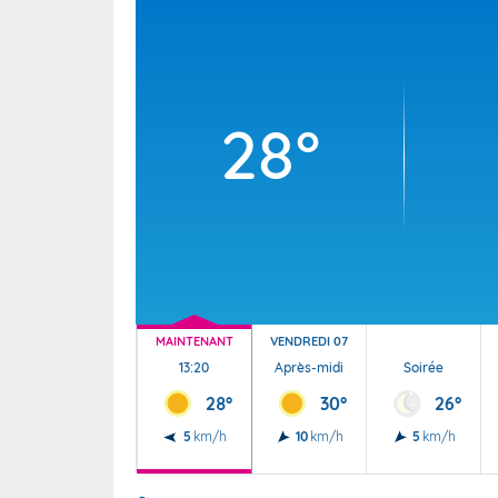
Wallis e
Grand fr
28°
MAINTENANT
VENDREDI 07
13:20
Après-midi
Soirée
28°
30°
26°
5
km/h
10
km/h
5
km/h