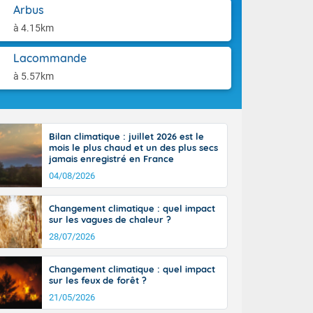
aison.
Arbus
n peu moins
t 25 à 30
à 4.15km
0 à 35 degrés
rranéen.
Lacommande
à 5.57km
-France jusque
Bilan climatique : juillet 2026 est le
sur la Corse.
mois le plus chaud et un des plus secs
des Pyrénées,
jamais enregistré en France
. En marge de
04/08/2026
rection de la
di. En soirée,
Changement climatique : quel impact
 sur
sur les vagues de chaleur ?
e thermomètre
28/07/2026
squ'à 22 à 24,
culier, sur le
Changement climatique : quel impact
, hors côtes
sur les feux de forêt ?
nt 38 ou 39
21/05/2026