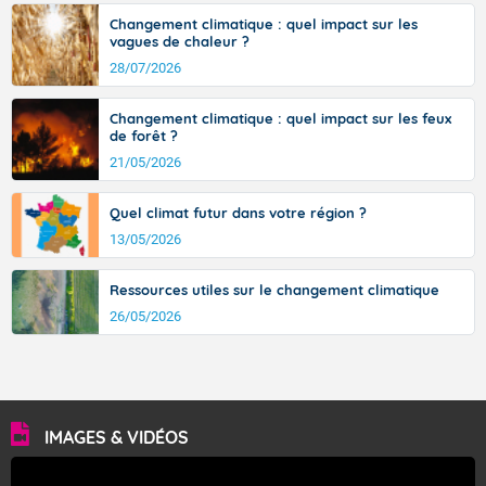
Temps largement ensoleillé.
Changement climatique : quel impact sur les
vagues de chaleur ?
Températures minimales : 17 degrés.
28/07/2026
Vent faible d'Est-Nord-Est.
Changement climatique : quel impact sur les feux
Pour mardi après-midi.
de forêt ?
21/05/2026
Le soleil brille généreusement.
Températures maximales : 33 degrés.
Quel climat futur dans votre région ?
13/05/2026
Petit vent d'Est à Sud-Est généralement faible.
Ressources utiles sur le changement climatique
26/05/2026
Fermer
IMAGES & VIDÉOS