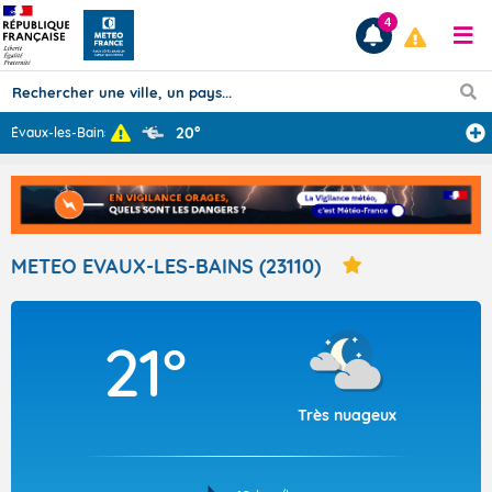
4
20°
Évaux-les-Bains
...
Prévisions
TOUS LES RÉSULTATS
METEO EVAUX-LES-BAINS (23110)
Articles
21°
Très nuageux