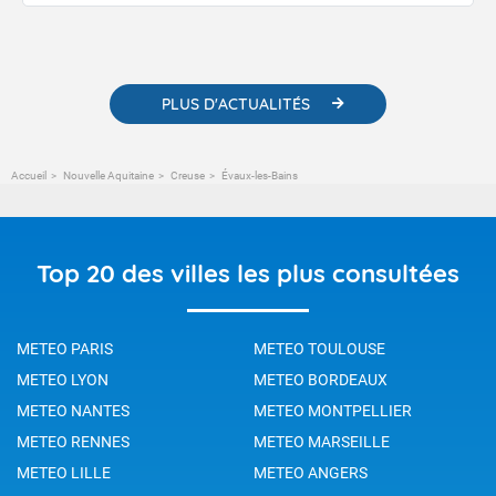
publications. Vous y trouverez également des liens utiles vers nos
contenus pédagogiques concernant les phénomènes
météorologiques et des informations scientifiques sur le
changement climatique.
PLUS D'ACTUALITÉS
Accueil
Nouvelle Aquitaine
Creuse
Évaux-les-Bains
Top 20 des villes les plus consultées
METEO PARIS
METEO TOULOUSE
METEO LYON
METEO BORDEAUX
METEO NANTES
METEO MONTPELLIER
METEO RENNES
METEO MARSEILLE
METEO LILLE
METEO ANGERS