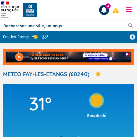
4
26°
Fay-les-Étangs
Prévisions
TOUS LES RÉSULTATS
METEO FAY-LES-ETANGS (60240)
Articles
31°
Ensoleillé