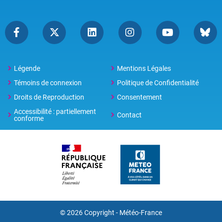
Légende
Mentions Légales
Témoins de connexion
Politique de Confidentialité
Droits de Reproduction
Consentement
Accessibilité : partiellement
Contact
conforme
© 2026 Copyright -
Météo-France