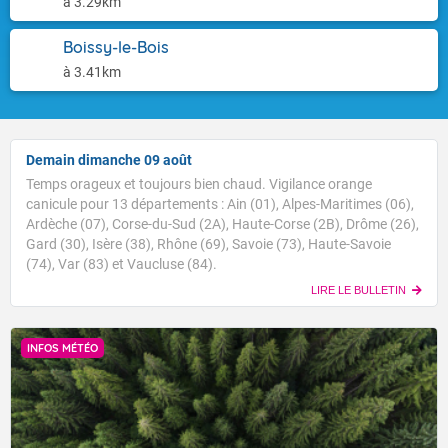
à 3.29km
Boissy-le-Bois
à 3.41km
Demain dimanche 09 août
Temps orageux et toujours bien chaud. Vigilance orange
canicule pour 13 départements : Ain (01), Alpes-Maritimes (06),
Ardèche (07), Corse-du-Sud (2A), Haute-Corse (2B), Drôme (26),
Gard (30), Isère (38), Rhône (69), Savoie (73), Haute-Savoie
(74), Var (83) et Vaucluse (84).
LIRE LE BULLETIN
INFOS MÉTÉO