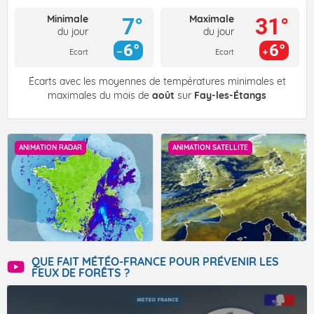
Minimale
Maximale
7°
31°
du jour
du jour
6°
6°
Ecart
Ecart
Écarts avec les moyennes de températures minimales et
maximales du mois de
août
sur
Fay-les-Étangs
ANIMATION RADAR
ANIMATION SATELLITE
QUE FAIT MÉTÉO-FRANCE POUR PRÉVENIR LES
FEUX DE FORÊTS ?