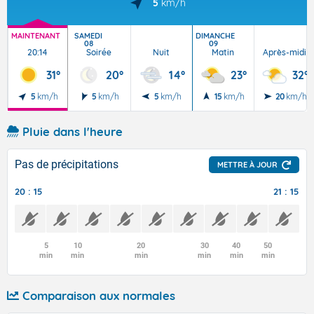
5
km/h
MAINTENANT
SAMEDI
DIMANCHE
08
09
20:14
Soirée
Nuit
Matin
Après-midi
31°
20°
14°
23°
32°
5
km/h
5
km/h
5
km/h
15
km/h
20
km/h
Pluie dans l'heure
Pas de précipitations
METTRE À JOUR
20 : 15
21 : 15
5
10
20
30
40
50
min
min
min
min
min
min
Comparaison aux normales