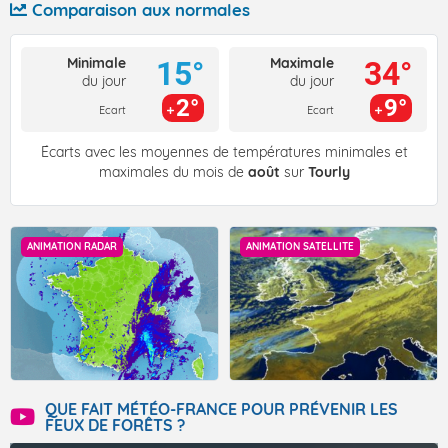
Comparaison aux normales
Minimale
Maximale
15°
34°
du jour
du jour
2°
9°
Ecart
Ecart
Écarts avec les moyennes de températures minimales et
maximales du mois de
août
sur
Tourly
ANIMATION RADAR
ANIMATION SATELLITE
QUE FAIT MÉTÉO-FRANCE POUR PRÉVENIR LES
FEUX DE FORÊTS ?