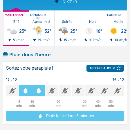
5
km/h
MAINTENANT
DIMANCHE
LUNDI 10
09
13:12
Après-midi
Soirée
Nuit
Matin
23°
32°
25°
16°
22°
5
km/h
15
km/h
15
km/h
10
km/h
10
km/h
Pluie dans l'heure
Sortez votre parapluie !
METTRE À JOUR
13 : 10
14 : 10
5
10
20
30
40
50
min
min
min
min
min
min
Pluie faible
dans 5 minutes