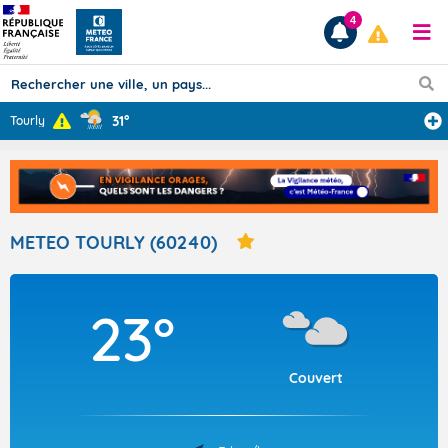
4
31°
Tourly
Prévisions
TOUS LES RÉSULTATS
METEO TOURLY (60240)
Articles
23°
Couvert