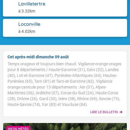
Lavilletertre
à 3.32km
Loconville
à 4.02km
Cet après-midi dimanche 09 août
Temps orageux et toujours bien chaud. Vigilance orange orages
pour 8 départements / Haute-Garonne (31), Gers (32), Landes
(40), Lot-et-Garonne (47), Pyrénées-Atlantiques (64), Hautes-
Pyrénées (65), Tarn (81) et Tarn-et-Garonne (82). Vigilance
orange canicule pour 13 départements : Ain (01), Alpes-
Maritimes (06), Ardèche (07), Corse-du-Sud (2A), Haute-Corse
(2B), Drôme (26), Gard (30), Isère (38), Rhône (69), Savoie (73),
Haute-Savoie (74), Var (83) et Vaucluse (84).
LIRE LE BULLETIN
INFOS MÉTÉO