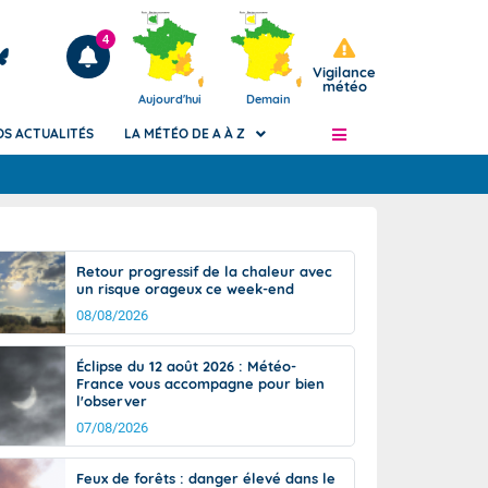
4
Vigilance
météo
Aujourd'hui
Demain
OS ACTUALITÉS
LA MÉTÉO DE A À Z
Articles
ngers
Retour progressif de la chaleur avec
Phénomènes dangereux de J+2 à J+7
un risque orageux ce week-end
civile
Avertissement pluies intenses à l'échelle
08/08/2026
des communes (Apic)
és
Bulletins Marine
Éclipse du 12 août 2026 : Météo-
France vous accompagne pour bien
ateur de
Bulletins d'estimation du risque
l'observer
d'avalanche
07/08/2026
-pompier
Météo des forêts
Vigicrues
Feux de forêts : danger élevé dans le