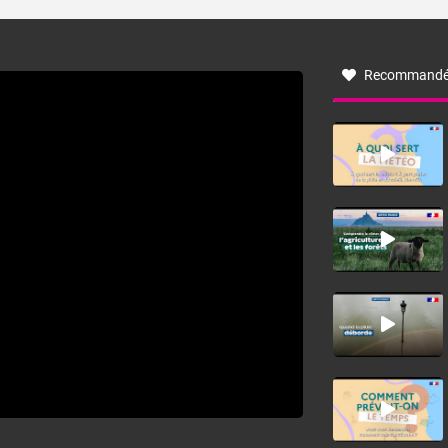
turbulent soufflant de secteur nord-ouest à nord, ou ouest
à nord-ouest, dans un secteur qui part du Roussillon à la
vallée de l’Aude et à l’ouest de l’Hérault. L’étymologie de
ce vent vient du latin trasmontanus, signifiant au-delà des
monts, en allusion aux régions montagneuses d’où
Recommandé
provient ce vent.