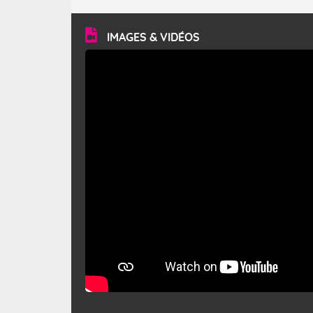
turbulent et généralement sec, pouvant souffler à une
vitesse moyenne de 50 km/h et atteindre 80 à 100 km/h
en rafales, parfois davantage. Il parcourt la basse vallée
du Rhône et la Provence et envahit le littoral
IMAGES & VIDÉOS
méditerranéen à partir de la Camargue.