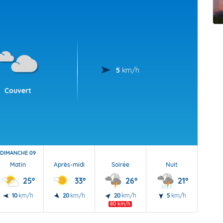
t Futuna
oid
5
km/h
Couvert
DIMANCHE 09
Matin
Après-midi
Soirée
Nuit
25°
33°
26°
21°
10
km/h
20
km/h
20
km/h
5
km/h
80 km/h