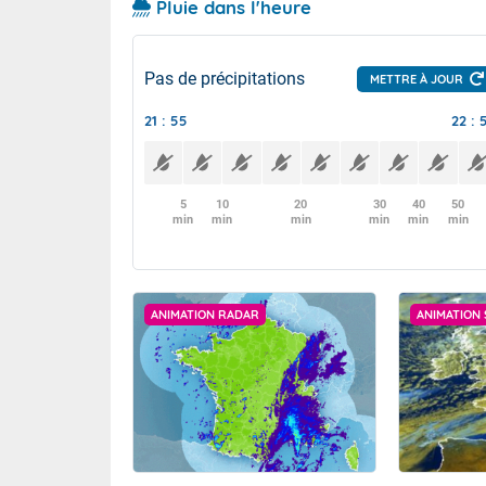
Pluie dans l'heure
Pas de précipitations
METTRE À JOUR
21 : 55
22 : 
5
10
20
30
40
50
min
min
min
min
min
min
ANIMATION RADAR
ANIMATION 