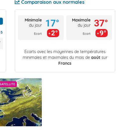
Comparaison aux normales
Minimale
Maximale
17°
37°
du jour
du jour
2°
9°
55
Ecart
Ecart
Écarts avec les moyennes de températures
minimales et maximales du mois de
août
sur
Francs
SATELLITE