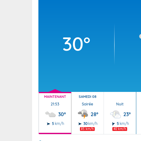
Wallis e
Grand fr
30°
MAINTENANT
SAMEDI 08
21:53
Soirée
Nuit
30°
28°
23°
5
km/h
30
km/h
5
km/h
85 km/h
40 km/h