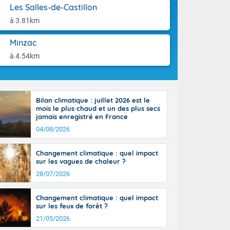
aison.
Les Salles-de-Castillon
tinée, un peu
ud du pays,
à 3.81km
étroite
midi du Massif
Minzac
de la
à 4.54km
ciel est le
lle salve
nant de bons
e vent,
r les deux
Bilan climatique : juillet 2026 est le
mois le plus chaud et un des plus secs
ine, entre 11
jamais enregistré en France
28 sur les
04/08/2026
ns l'intérieur
 en vallée de
Changement climatique : quel impact
sur les vagues de chaleur ?
28/07/2026
Changement climatique : quel impact
sur les feux de forêt ?
21/05/2026