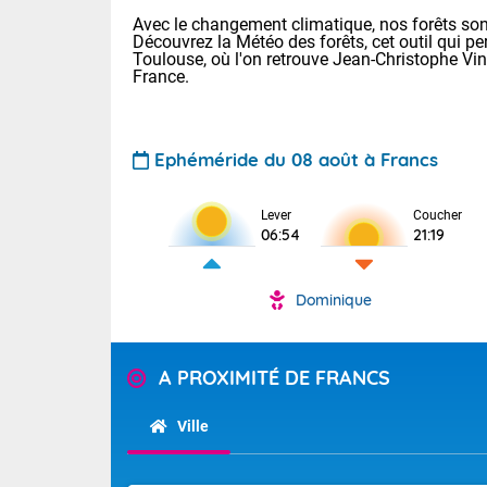
Avec le changement climatique, nos forêts sont
Découvrez la Météo des forêts, cet outil qui pe
Toulouse, où l'on retrouve Jean-Christophe Vi
France.
Ephéméride du 08 août à Francs
Voici les tem
Lever
Coucher
: 34 Lyon : 36
06:54
21:19
Rennes : 33 N
36 Nice : 32 L
Dominique
Demain : dim
TENDANCE P
Temps orag
Pour la sema
A PROXIMITÉ DE FRANCS
Des résidus p
Les températu
sensible, auc
s'étendent en 
Ville
France, l'oue
Tendance des
circulent en 
septembre 20
installées au