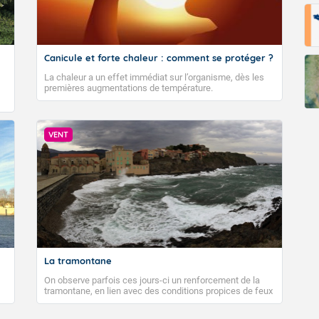
Canicule et forte chaleur : comment se protéger ?
La chaleur a un effet immédiat sur l’organisme, dès les
premières augmentations de température.
VENT
La tramontane
On observe parfois ces jours-ci un renforcement de la
tramontane, en lien avec des conditions propices de feux
de forêt. Mais qu'est-ce que la tramontane ? Quelles sont
ses caractéristiques ? La tramontane est un vent