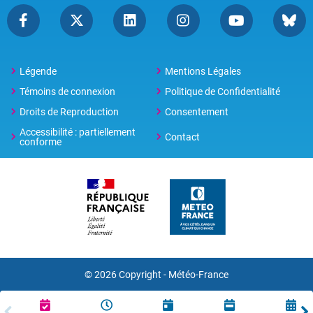
Légende
Mentions Légales
Témoins de connexion
Politique de Confidentialité
Droits de Reproduction
Consentement
Accessibilité : partiellement
Contact
conforme
© 2026 Copyright -
Météo-France