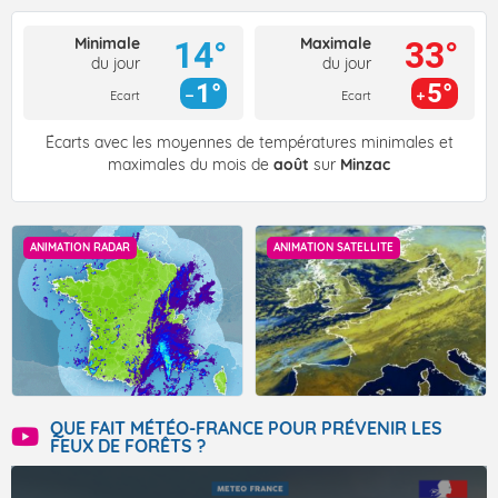
Minimale
Maximale
14°
33°
du jour
du jour
1°
5°
Ecart
Ecart
Écarts avec les moyennes de températures minimales et
maximales du mois de
août
sur
Minzac
ANIMATION RADAR
ANIMATION SATELLITE
QUE FAIT MÉTÉO-FRANCE POUR PRÉVENIR LES
FEUX DE FORÊTS ?