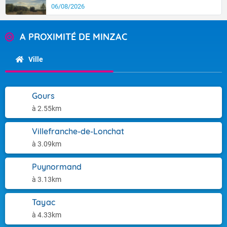
06/08/2026
A PROXIMITÉ DE MINZAC
Ville
Gours
à 2.55km
Villefranche-de-Lonchat
à 3.09km
Puynormand
à 3.13km
Tayac
à 4.33km