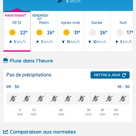
5
km/h
MAINTENANT
VENDREDI
07
09:32
Matin
Après-midi
Soirée
Nuit
22°
26°
31°
26°
17°
5
km/h
5
km/h
10
km/h
10
km/h
5
km/h
Pluie dans l'heure
Pas de précipitations
METTRE À JOUR
09 : 30
10 : 30
5
10
20
30
40
50
min
min
min
min
min
min
Comparaison aux normales