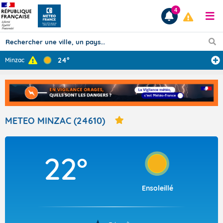
4
24°
Minzac
Prévisions
TOUS LES RÉSULTATS
METEO MINZAC (24610)
Articles
22°
Ensoleillé