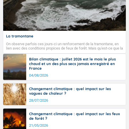
La tramontane
On observe parfois ces jours-ci un renforcement de la tramontane, en
lien avec des conditions propices de feux de forêt. Mais qu'est-ce que la
tramontane ? Quelles sont ses caractéristiques ? La tramontane est un
vent turbulent soufflant de secteur nord-ouest à nord, ou ouest à nord-
Bilan climatique : juillet 2026 est le mois le plus
ouest, dans un secteur qui part du Roussillon à la vallée de l’Aude et à
chaud et un des plus secs jamais enregistré en
l’ouest de l’Hérault. L’étymologie de ce vent vient du latin trasmontanus,
France
signifiant au-delà des monts, en allusion aux régions montagneuses
d’où provient ce vent.
04/08/2026
Changement climatique : quel impact sur les
vagues de chaleur ?
28/07/2026
Changement climatique : quel impact sur les feux
de forêt ?
21/05/2026