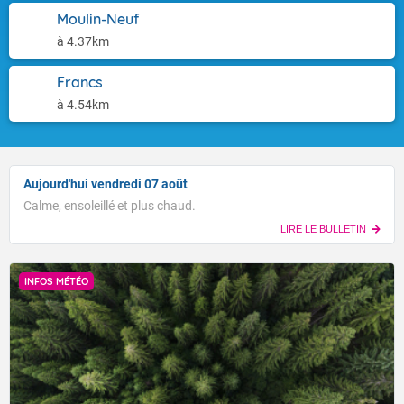
Moulin-Neuf
à 4.37km
Francs
à 4.54km
Aujourd'hui vendredi 07 août
Calme, ensoleillé et plus chaud.
LIRE LE BULLETIN
INFOS MÉTÉO