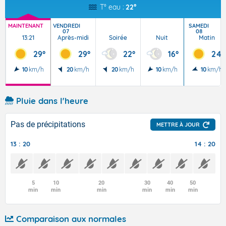
T° eau :
22°
MAINTENANT
VENDREDI
SAMEDI
07
08
13:21
Après-midi
Soirée
Nuit
Matin
29°
29°
22°
16°
24°
10
km/h
20
km/h
20
km/h
10
km/h
10
km/h
Pluie dans l'heure
Pas de précipitations
METTRE À JOUR
13 : 20
14 : 20
5
10
20
30
40
50
min
min
min
min
min
min
Comparaison aux normales