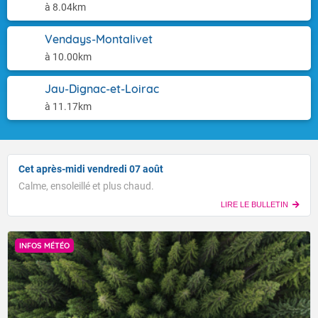
à 8.04km
Vendays-Montalivet
à 10.00km
Jau-Dignac-et-Loirac
à 11.17km
Cet après-midi vendredi 07 août
Calme, ensoleillé et plus chaud.
LIRE LE BULLETIN
INFOS MÉTÉO