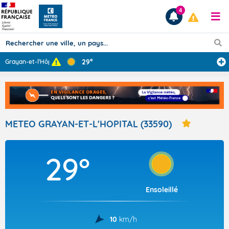
4
29°
Grayan-et-l'Hôp
...
Prévisions
TOUS LES RÉSULTATS
METEO GRAYAN-ET-L'HOPITAL (33590)
Articles
29°
Ensoleillé
10
km/h