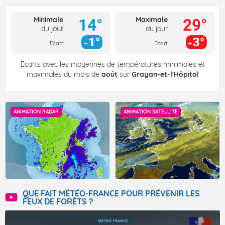
Minimale
Maximale
14°
29°
du jour
du jour
1°
3°
Ecart
Ecart
Écarts avec les moyennes de températures minimales et
maximales du mois de
août
sur
Grayan-et-l'Hôpital
ANIMATION RADAR
ANIMATION SATELLITE
QUE FAIT MÉTÉO-FRANCE POUR PRÉVENIR LES
FEUX DE FORÊTS ?