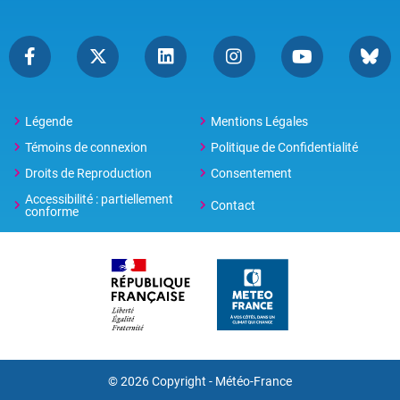
Légende
Mentions Légales
Témoins de connexion
Politique de Confidentialité
Droits de Reproduction
Consentement
Accessibilité : partiellement
Contact
conforme
© 2026 Copyright -
Météo-France