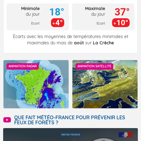
Minimale
Maximale
18°
37°
du jour
du jour
4°
10°
Ecart
Ecart
Écarts avec les moyennes de températures minimales et
maximales du mois de
août
sur
La Crèche
ANIMATION RADAR
ANIMATION SATELLITE
QUE FAIT MÉTÉO-FRANCE POUR PRÉVENIR LES
FEUX DE FORÊTS ?