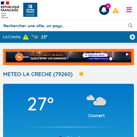
4
23°
La Crèche
Prévisions
TOUS LES RÉSULTATS
METEO LA CRECHE (79260)
Articles
27°
Couvert