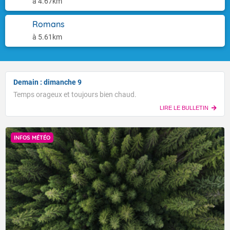
à 4.67km
Romans
à 5.61km
Demain : dimanche 9
Temps orageux et toujours bien chaud.
LIRE LE BULLETIN
INFOS MÉTÉO