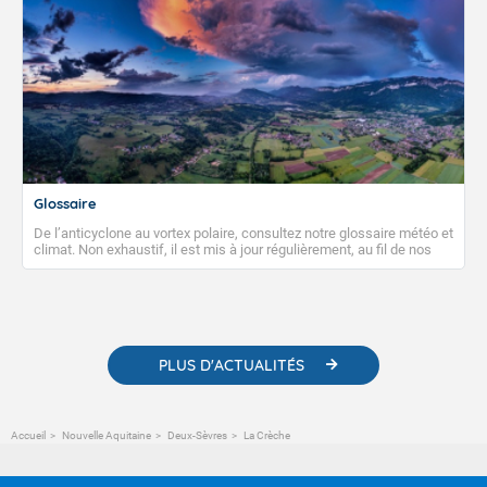
Glossaire
De l’anticyclone au vortex polaire, consultez notre glossaire météo et
climat. Non exhaustif, il est mis à jour régulièrement, au fil de nos
publications. Vous y trouverez également des liens utiles vers nos
contenus pédagogiques concernant les phénomènes
météorologiques et des informations scientifiques sur le
changement climatique.
PLUS D'ACTUALITÉS
Accueil
Nouvelle Aquitaine
Deux-Sèvres
La Crèche