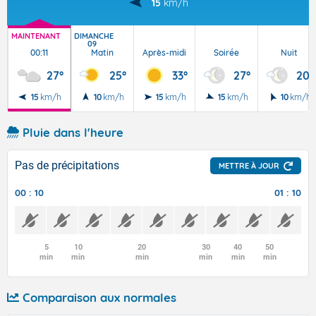
15
km/h
MAINTENANT
DIMANCHE
09
00:11
Matin
Après-midi
Soirée
Nuit
27°
25°
33°
27°
20°
15
km/h
10
km/h
15
km/h
15
km/h
10
km/h
Pluie dans l'heure
Pas de précipitations
METTRE À JOUR
00 : 10
01 : 10
5
10
20
30
40
50
min
min
min
min
min
min
Comparaison aux normales