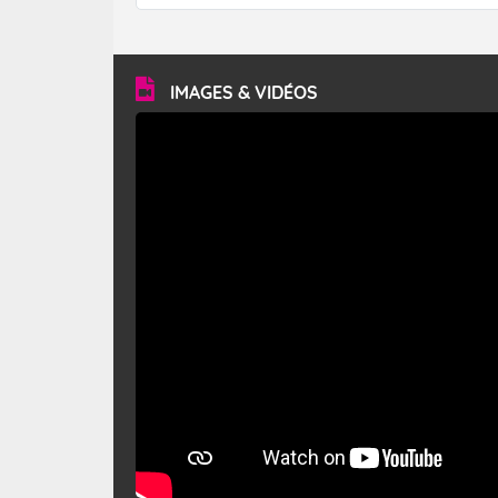
forêt. Mais qu'est-ce que le mistral ? Quelles sont ses
caractéristiques ? Le mistral est un vent régional,
turbulent et généralement sec, pouvant souffler à une
vitesse moyenne de 50 km/h et atteindre 80 à 100 km/h
en rafales, parfois davantage. Il parcourt la basse vallée
du Rhône et la Provence et envahit le littoral
IMAGES & VIDÉOS
méditerranéen à partir de la Camargue.