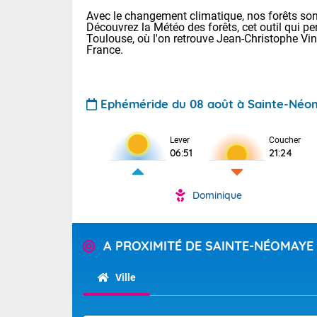
Avec le changement climatique, nos forêts sont
Découvrez la Météo des forêts, cet outil qui pe
Toulouse, où l'on retrouve Jean-Christophe Vi
France.
Ephéméride du 08 août à Sainte-Né
Voici les tem
Lever
Coucher
: 13/28 Paris
06:51
21:24
Clermont-Fd :
Limoges : 19/
Lille : 14/29
Dominique
TENDANCE P
Aujourd'hui 
Pour la sema
Très chaud
A PROXIMITÉ DE SAINTE-NÉOMAYE
départemen
Au niveau du 
températures 
Maritimes 
Ville
(26), Gard 
Tendance des
(83), et Vau
2026 :