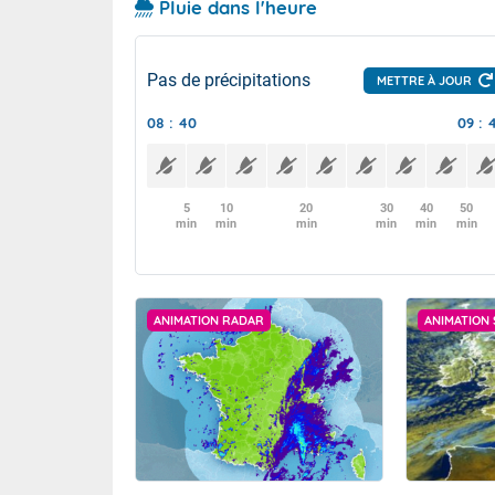
Pluie dans l'heure
Pas de précipitations
METTRE À JOUR
08 : 40
09 : 
5
10
20
30
40
50
min
min
min
min
min
min
ANIMATION RADAR
ANIMATION 