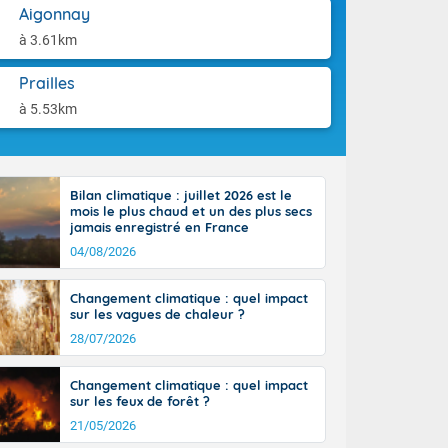
-France jusque
aison.
Aigonnay
ue sur la Corse
à 3.61km
 beauté le
chaine des
Prailles
r moments. En
gagne en
à 5.53km
artie d'après-
de nuit
ces orages,
u jour, le
Bilan climatique : juillet 2026 est le
lus au sud,
mois le plus chaud et un des plus secs
en hausse, en
jamais enregistré en France
 quasi-
04/08/2026
pays et même
Changement climatique : quel impact
sur les vagues de chaleur ?
28/07/2026
Changement climatique : quel impact
sur les feux de forêt ?
21/05/2026