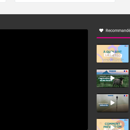
de forêt. Mais qu'est-ce que la tramontane ? Quelles sont
ses caractéristiques ? La tramontane est un vent
turbulent soufflant de secteur nord-ouest à nord, ou ouest
à nord-ouest, dans un secteur qui part du Roussillon à la
vallée de l’Aude et à l’ouest de l’Hérault. L’étymologie de
ce vent vient du latin trasmontanus, signifiant au-delà des
monts, en allusion aux régions montagneuses d’où
Recommandé
provient ce vent.