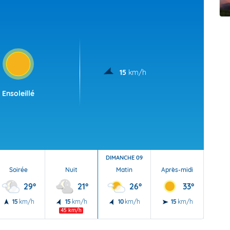
t Futuna
oid
15
km/h
Ensoleillé
DIMANCHE 09
Soirée
Nuit
Matin
Après-midi
Soi
29°
21°
26°
33°
15
km/h
15
km/h
10
km/h
15
km/h
15
45 km/h