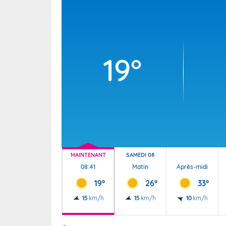
Wallis e
Grand fr
19°
MAINTENANT
SAMEDI 08
08:41
Matin
Après-midi
19°
26°
33°
15
km/h
15
km/h
10
km/h