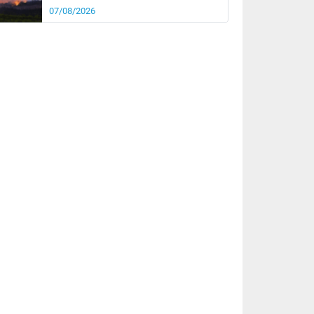
07/08/2026
rée
Nuit
24°
20°
km/h
10
km/h