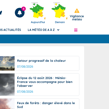
4
Vigilance
météo
Aujourd'hui
Demain
OS ACTUALITÉS
LA MÉTÉO DE A À Z
Articles
ngers
Retour progressif de la chaleur
Phénomènes dangereux de J+2 à J+7
07/08/2026
civile
Avertissement pluies intenses à l'échelle
des communes (Apic)
és
Éclipse du 12 août 2026 : Météo-
Bulletins Marine
France vous accompagne pour bien
l'observer
ateur de
Bulletins d'estimation du risque
d'avalanche
07/08/2026
-pompier
Météo des forêts
Feux de forêts : danger élevé dans le
Vigicrues
Sud