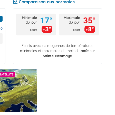
Comparaison aux normales
Minimale
Maximale
17°
35°
du jour
du jour
3°
8°
40
Ecart
Ecart
Écarts avec les moyennes de températures
minimales et maximales du mois de
août
sur
Sainte-Néomaye
SATELLITE