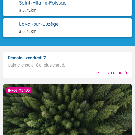
Saint-Hilaire-Foissac
à 5.72km
Laval-sur-Luzège
à 5.76km
Demain : vendredi 7
Calme, ensoleillé et plus chaud.
LIRE LE BULLETIN
INFOS MÉTÉO