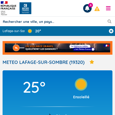
4
20°
Lafage-sur-Somb
...
Prévisions
TOUS LES RÉSULTATS
METEO LAFAGE-SUR-SOMBRE (19320)
Articles
25°
Ensoleillé