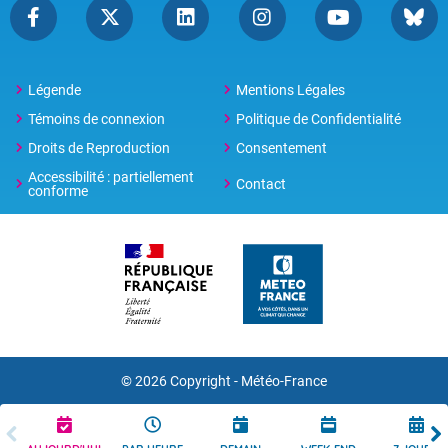
Légende
Mentions Légales
Témoins de connexion
Politique de Confidentialité
Droits de Reproduction
Consentement
Accessibilité : partiellement
Contact
conforme
© 2026 Copyright -
Météo-France