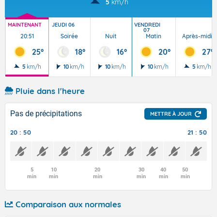
5
km/h
MAINTENANT
JEUDI 06
VENDREDI
07
20:51
Soirée
Nuit
Matin
Après-midi
25°
18°
16°
20°
27°
5
km/h
10
km/h
10
km/h
10
km/h
5
km/h
Pluie dans l'heure
Pas de précipitations
METTRE À JOUR
20 : 50
21 : 50
5
10
20
30
40
50
min
min
min
min
min
min
Comparaison aux normales