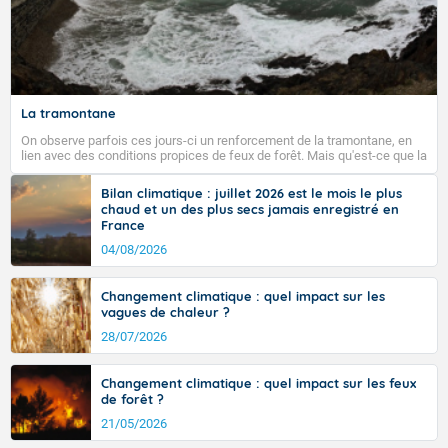
La tramontane
On observe parfois ces jours-ci un renforcement de la tramontane, en
lien avec des conditions propices de feux de forêt. Mais qu'est-ce que la
tramontane ? Quelles sont ses caractéristiques ? La tramontane est un
vent turbulent soufflant de secteur nord-ouest à nord, ou ouest à nord-
Bilan climatique : juillet 2026 est le mois le plus
ouest, dans un secteur qui part du Roussillon à la vallée de l’Aude et à
chaud et un des plus secs jamais enregistré en
l’ouest de l’Hérault. L’étymologie de ce vent vient du latin trasmontanus,
France
signifiant au-delà des monts, en allusion aux régions montagneuses
d’où provient ce vent.
04/08/2026
Changement climatique : quel impact sur les
vagues de chaleur ?
28/07/2026
Changement climatique : quel impact sur les feux
de forêt ?
21/05/2026