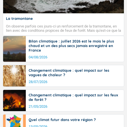
La tramontane
On observe parfois ces jours-ci un renforcement de la tramontane, en
lien avec des conditions propices de feux de forêt. Mais qu'est-ce que la
tramontane ? Quelles sont ses caractéristiques ? La tramontane est un
vent turbulent soufflant de secteur nord-ouest à nord, ou ouest à nord-
Bilan climatique : juillet 2026 est le mois le plus
ouest, dans un secteur qui part du Roussillon à la vallée de l’Aude et à
chaud et un des plus secs jamais enregistré en
l’ouest de l’Hérault. L’étymologie de ce vent vient du latin trasmontanus,
France
signifiant au-delà des monts, en allusion aux régions montagneuses
d’où provient ce vent.
04/08/2026
Changement climatique : quel impact sur les
vagues de chaleur ?
28/07/2026
Changement climatique : quel impact sur les feux
de forêt ?
21/05/2026
Quel climat futur dans votre région ?
13/05/2026