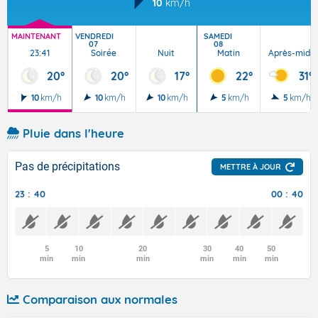
10
km/h
MAINTENANT
VENDREDI
SAMEDI
07
08
23:41
Soirée
Nuit
Matin
Après-midi
20°
20°
17°
22°
31°
10
km/h
10
km/h
10
km/h
5
km/h
5
km/h
Pluie dans l'heure
Pas de précipitations
METTRE À JOUR
23 : 40
00 : 40
5
10
20
30
40
50
min
min
min
min
min
min
Comparaison aux normales