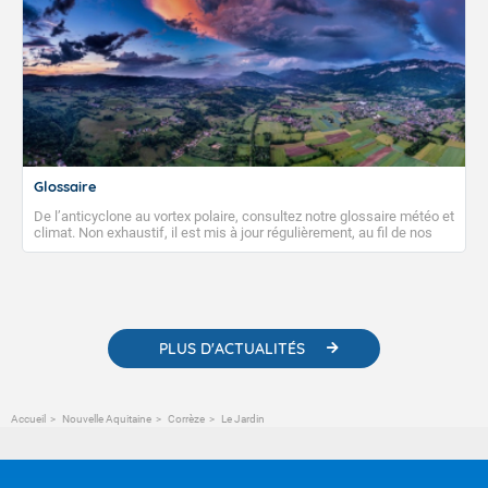
Glossaire
De l’anticyclone au vortex polaire, consultez notre glossaire météo et
climat. Non exhaustif, il est mis à jour régulièrement, au fil de nos
publications. Vous y trouverez également des liens utiles vers nos
contenus pédagogiques concernant les phénomènes
météorologiques et des informations scientifiques sur le
changement climatique.
PLUS D'ACTUALITÉS
Accueil
Nouvelle Aquitaine
Corrèze
Le Jardin