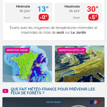
Minimale
Maximale
13°
30°
du jour
du jour
0°
5°
Ecart
Ecart
Écarts avec les moyennes de températures minimales et
maximales du mois de
août
sur
Le Jardin
ANIMATION RADAR
ANIMATION SATELLITE
QUE FAIT MÉTÉO-FRANCE POUR PRÉVENIR LES
FEUX DE FORÊTS ?