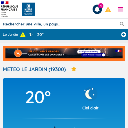
4
20°
Le Jardin
Prévisions
TOUS LES RÉSULTATS
METEO LE JARDIN (19300)
Articles
20°
Ciel clair