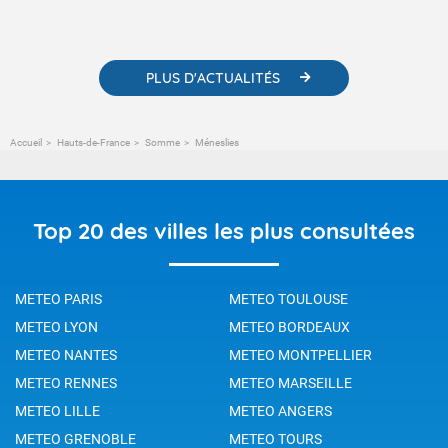
contenus pédagogiques concernant les phénomènes
météorologiques et des informations scientifiques sur le
changement climatique.
PLUS D'ACTUALITÉS
Accueil
Hauts-de-France
Somme
Méneslies
Top 20 des villes les plus consultées
METEO PARIS
METEO TOULOUSE
METEO LYON
METEO BORDEAUX
METEO NANTES
METEO MONTPELLIER
METEO RENNES
METEO MARSEILLE
METEO LILLE
METEO ANGERS
METEO GRENOBLE
METEO TOURS