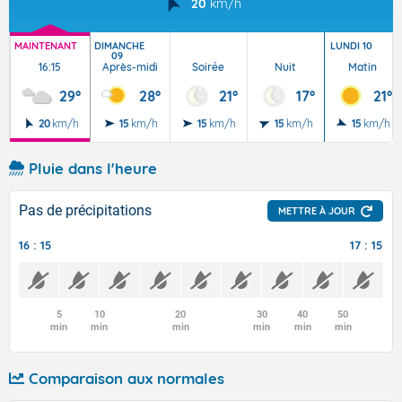
20
km/h
MAINTENANT
DIMANCHE
LUNDI 10
09
16:15
Après-midi
Soirée
Nuit
Matin
29°
28°
21°
17°
21°
20
km/h
15
km/h
15
km/h
15
km/h
15
km/h
Pluie dans l'heure
Pas de précipitations
METTRE À JOUR
16 : 15
17 : 15
5
10
20
30
40
50
min
min
min
min
min
min
Comparaison aux normales