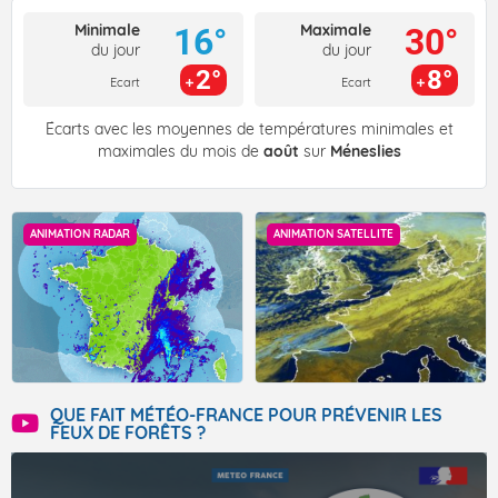
Minimale
Maximale
16°
30°
du jour
du jour
2°
8°
Ecart
Ecart
Écarts avec les moyennes de températures minimales et
maximales du mois de
août
sur
Méneslies
ANIMATION RADAR
ANIMATION SATELLITE
QUE FAIT MÉTÉO-FRANCE POUR PRÉVENIR LES
FEUX DE FORÊTS ?