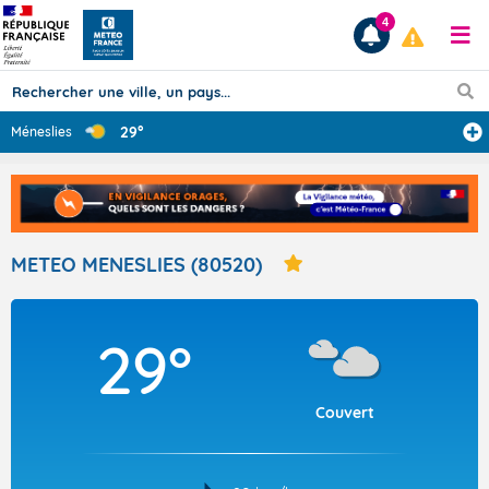
4
29°
Méneslies
Prévisions
TOUS LES RÉSULTATS
METEO MENESLIES (80520)
Articles
29°
Couvert