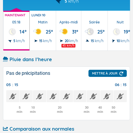
5
km/h
MAINTENANT
LUNDI 10
05:18
Matin
Après-midi
Soirée
Nuit
14°
25°
31°
25°
19°
5
km/h
15
km/h
20
km/h
15
km/h
10
km/h
45 km/h
Pluie dans l'heure
Pas de précipitations
METTRE À JOUR
05 : 15
06 : 15
5
10
20
30
40
50
min
min
min
min
min
min
Comparaison aux normales