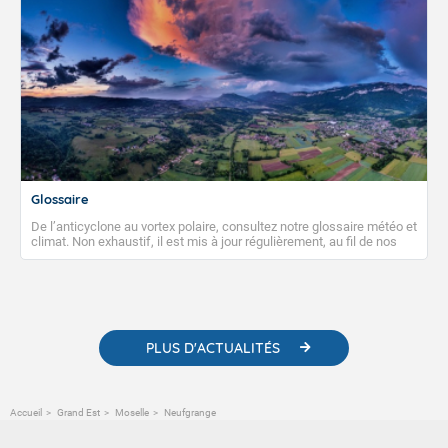
Glossaire
De l’anticyclone au vortex polaire, consultez notre glossaire météo et
climat. Non exhaustif, il est mis à jour régulièrement, au fil de nos
publications. Vous y trouverez également des liens utiles vers nos
contenus pédagogiques concernant les phénomènes
météorologiques et des informations scientifiques sur le
changement climatique.
PLUS D'ACTUALITÉS
Accueil
Grand Est
Moselle
Neufgrange