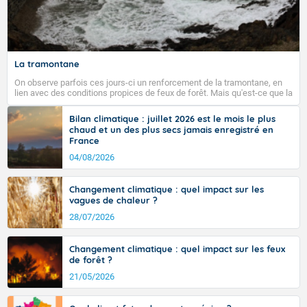
Fermer
La tramontane
On observe parfois ces jours-ci un renforcement de la tramontane, en
lien avec des conditions propices de feux de forêt. Mais qu'est-ce que la
tramontane ? Quelles sont ses caractéristiques ? La tramontane est un
vent turbulent soufflant de secteur nord-ouest à nord, ou ouest à nord-
Bilan climatique : juillet 2026 est le mois le plus
ouest, dans un secteur qui part du Roussillon à la vallée de l’Aude et à
chaud et un des plus secs jamais enregistré en
l’ouest de l’Hérault. L’étymologie de ce vent vient du latin trasmontanus,
France
signifiant au-delà des monts, en allusion aux régions montagneuses
d’où provient ce vent.
04/08/2026
Changement climatique : quel impact sur les
vagues de chaleur ?
28/07/2026
Changement climatique : quel impact sur les feux
de forêt ?
21/05/2026