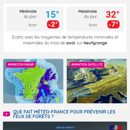
Minimale
Maximale
15°
32°
du jour
du jour
2°
7°
Ecart
Ecart
Écarts avec les moyennes de températures minimales et
maximales du mois de
août
sur
Neufgrange
ANIMATION RADAR
ANIMATION SATELLITE
QUE FAIT MÉTÉO-FRANCE POUR PRÉVENIR LES
FEUX DE FORÊTS ?