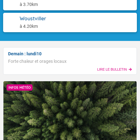
à 3.70km
Woustviller
à 4.20km
Demain : lundi10
Forte chaleur et orages locaux
LIRE LE BULLETIN
INFOS MÉTÉO