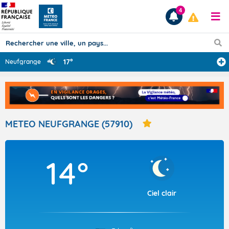
4
17°
Neufgrange
Prévisions
TOUS LES RÉSULTATS
METEO NEUFGRANGE (57910)
Articles
14°
Ciel clair