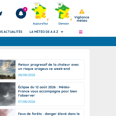
4
Vigilance
météo
Aujourd'hui
Demain
OS ACTUALITÉS
LA MÉTÉO DE A À Z
Articles
ngers
Retour progressif de la chaleur avec
Phénomènes dangereux de J+2 à J+7
un risque orageux ce week-end
civile
Avertissement pluies intenses à l'échelle
08/08/2026
des communes (Apic)
és
Bulletins Marine
Éclipse du 12 août 2026 : Météo-
France vous accompagne pour bien
ateur de
Bulletins d'estimation du risque
l'observer
d'avalanche
07/08/2026
-pompier
Météo des forêts
Vigicrues
Feux de forêts : danger élevé dans le