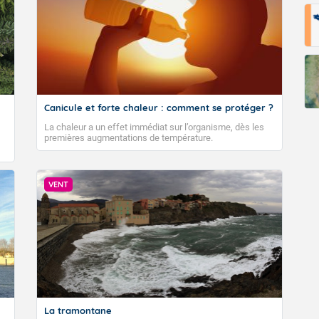
Fermer
Canicule et forte chaleur : comment se protéger ?
La chaleur a un effet immédiat sur l’organisme, dès les
premières augmentations de température.
VENT
La tramontane