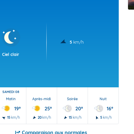
t Futuna
oid
5
km/h
Ciel clair
SAMEDI 08
Matin
Après-midi
Soirée
Nuit
19°
25°
20°
16°
15
km/h
20
km/h
15
km/h
5
km/h
Comparaison aux normales