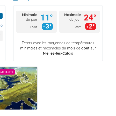
Minimale
Maximale
11°
24°
du jour
du jour
3°
2°
50
Ecart
Ecart
Écarts avec les moyennes de températures
minimales et maximales du mois de
août
sur
Nielles-lès-Calais
SATELLITE