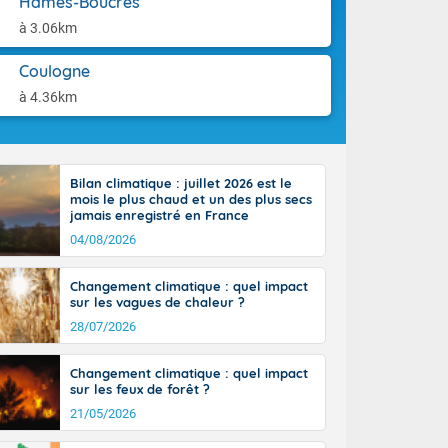
Hames-Boucres
orages
aison.
ne, le Poitou-
à 3.06km
 de 8 à 13
re 26 sur le
Coulogne
 nouveau
à 4.36km
 dans le sud-
Bilan climatique : juillet 2026 est le
mois le plus chaud et un des plus secs
jamais enregistré en France
04/08/2026
Changement climatique : quel impact
sur les vagues de chaleur ?
28/07/2026
Changement climatique : quel impact
sur les feux de forêt ?
21/05/2026