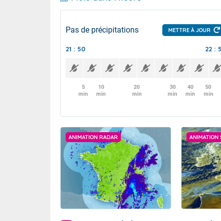
Pas de précipitations
METTRE À JOUR
21 : 50
22 : 
5
10
20
30
40
50
min
min
min
min
min
min
ANIMATION RADAR
ANIMATION 