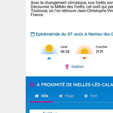
Avec le changement climatique, nos forêts sont
Découvrez la Météo des forêts, cet outil qui pe
Toulouse, où l'on retrouve Jean-Christophe Vi
France.
Ephéméride du 07 août à Nielles-lès-C
Lever
Coucher
Voici les tem
06:28
21:31
31 Lyon : 35 
: 32 Nancy : 
32 Lille : 28 
Gaétan
TENDANCE P
Demain : sam
Pour la sema
A PROXIMITÉ DE NIELLES-LÈS-CALA
Très chaud
Au niveau du 
En matinée, le
températures 
Ville
Plage
Port
Le soleil domi
Tendance des
donnent quel
2026 :
sur les Pyrén