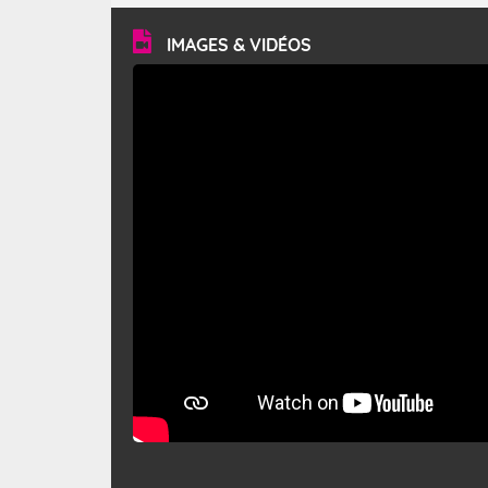
vitesse moyenne de 50 km/h et atteindre 80 à 100 km/h
en rafales, parfois davantage. Il parcourt la basse vallée
du Rhône et la Provence et envahit le littoral
IMAGES & VIDÉOS
méditerranéen à partir de la Camargue.