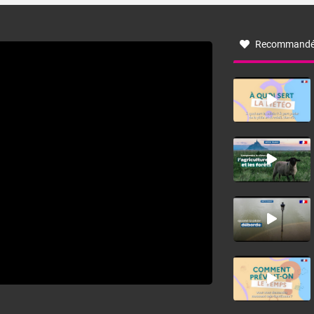
à nord-ouest, dans un secteur qui part du Roussillon à la
vallée de l’Aude et à l’ouest de l’Hérault. L’étymologie de
ce vent vient du latin trasmontanus, signifiant au-delà des
monts, en allusion aux régions montagneuses d’où
Recommandé
provient ce vent.