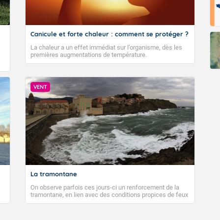
Canicule et forte chaleur : comment se protéger ?
La chaleur a un effet immédiat sur l’organisme, dès les
premières augmentations de température.
VENT
La tramontane
On observe parfois ces jours-ci un renforcement de la
tramontane, en lien avec des conditions propices de feux
de forêt. Mais qu'est-ce que la tramontane ? Quelles sont
ses caractéristiques ? La tramontane est un vent
turbulent soufflant de secteur nord-ouest à nord, ou ouest