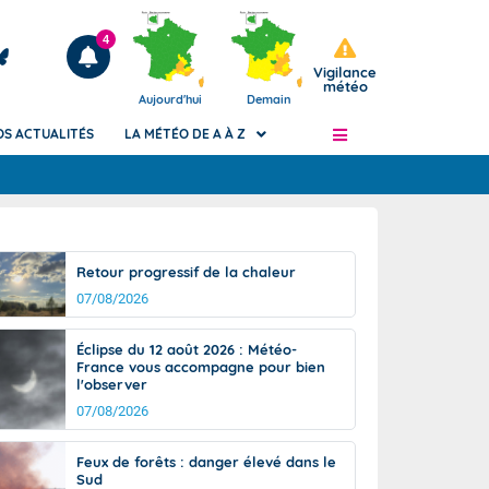
4
Vigilance
météo
Aujourd'hui
Demain
OS ACTUALITÉS
LA MÉTÉO DE A À Z
Articles
ngers
Retour progressif de la chaleur
Phénomènes dangereux de J+2 à J+7
07/08/2026
civile
Avertissement pluies intenses à l'échelle
des communes (Apic)
és
Éclipse du 12 août 2026 : Météo-
Bulletins Marine
France vous accompagne pour bien
l'observer
ateur de
Bulletins d'estimation du risque
d'avalanche
07/08/2026
-pompier
Météo des forêts
Feux de forêts : danger élevé dans le
Vigicrues
Sud