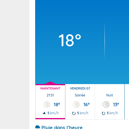
Wallis e
Grand fr
18°
MAINTENANT
VENDREDI 07
21:51
Soirée
Nuit
18°
16°
13°
5
km/h
5
km/h
5
km/h
Pluie dans l'heure