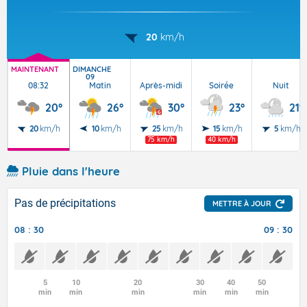
20
km/h
MAINTENANT
DIMANCHE
09
08:32
Matin
Après-midi
Soirée
Nuit
20°
26°
30°
23°
21°
20
km/h
10
km/h
25
km/h
15
km/h
5
km/h
75 km/h
40 km/h
Pluie dans l'heure
Pas de précipitations
METTRE À JOUR
08 : 30
09 : 30
5
10
20
30
40
50
min
min
min
min
min
min