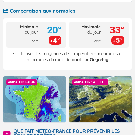
Comparaison aux normales
Minimale
Maximale
20°
33°
du jour
du jour
4°
5°
Ecart
Ecart
Écarts avec les moyennes de températures minimales et
maximales du mois de
août
sur
Oeyreluy
ANIMATION RADAR
ANIMATION SATELLITE
QUE FAIT MÉTÉO-FRANCE POUR PRÉVENIR LES