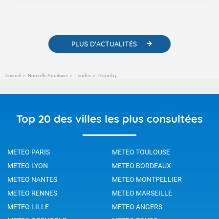
contenus pédagogiques concernant les phénomènes
météorologiques et des informations scientifiques sur le
changement climatique.
PLUS D'ACTUALITÉS
Accueil
Nouvelle Aquitaine
Landes
Oeyreluy
Top 20 des villes les plus consultées
METEO PARIS
METEO TOULOUSE
METEO LYON
METEO BORDEAUX
METEO NANTES
METEO MONTPELLIER
METEO RENNES
METEO MARSEILLE
METEO LILLE
METEO ANGERS