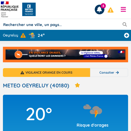
4
24°
Oeyreluy
Prévisions
TOUS LES RÉSULTATS
VIGILANCE ORANGE EN COURS
Consulter
Articles
METEO OEYRELUY (40180)
20°
Risque d'orages