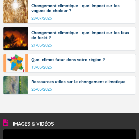
sont comprises entre 30 et 36 dans l'intérieur du pays,
Changement climatique : quel impact sur les
avec des pointes jusqu'à 37 à 38 degrés dans l'arrière-
vagues de chaleur ?
pays varois et en vallée de la Garonne.
28/07/2026
Changement climatique : quel impact sur les feux
de forêt ?
Fermer
21/05/2026
Quel climat futur dans votre région ?
13/05/2026
Ressources utiles sur le changement climatique
26/05/2026
IMAGES & VIDÉOS