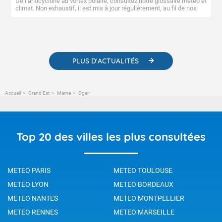
De l’anticyclone au vortex polaire, consultez notre glossaire météo et
climat. Non exhaustif, il est mis à jour régulièrement, au fil de nos
publications. Vous y trouverez également des liens utiles vers nos
contenus pédagogiques concernant les phénomènes
météorologiques et des informations scientifiques sur le
changement climatique.
PLUS D'ACTUALITÉS
Accueil
Grand Est
Marne
Oger
Top 20 des villes les plus consultées
METEO PARIS
METEO TOULOUSE
METEO LYON
METEO BORDEAUX
METEO NANTES
METEO MONTPELLIER
METEO RENNES
METEO MARSEILLE