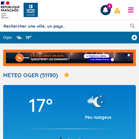
4
19°
Oger
Prévisions
TOUS LES RÉSULTATS
METEO OGER (51190)
Articles
17°
Peu nuageux