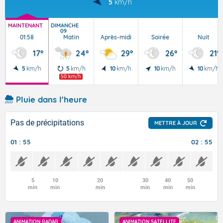
5
km/h
MAINTENANT
DIMANCHE
09
01:58
Matin
Après-midi
Soirée
Nuit
17°
24°
29°
26°
21°
5
km/h
5
km/h
10
km/h
10
km/h
10
km/h
50 km/h
Pluie dans l'heure
Pas de précipitations
METTRE À JOUR
01 : 55
02 : 55
5
10
20
30
40
50
min
min
min
min
min
min
ANIMATION RADAR
ANIMATION SATELLITE