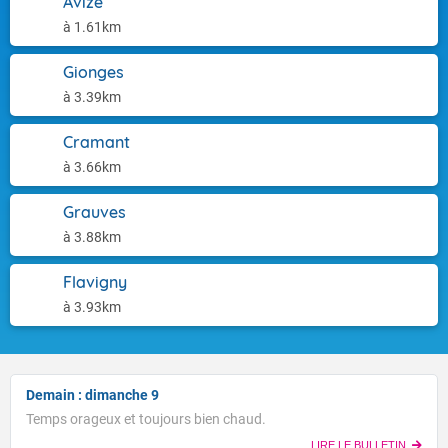
Avize
à 1.61km
Gionges
à 3.39km
Cramant
à 3.66km
Grauves
à 3.88km
Flavigny
à 3.93km
Demain : dimanche 9
Temps orageux et toujours bien chaud.
LIRE LE BULLETIN