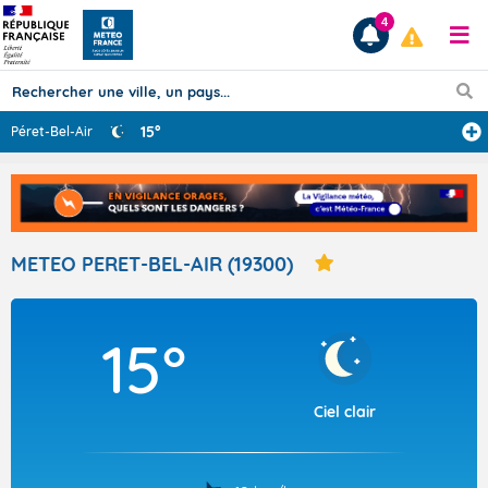
4
15°
Péret-Bel-Air
Prévisions
TOUS LES RÉSULTATS
METEO PERET-BEL-AIR (19300)
Articles
15°
Ciel clair