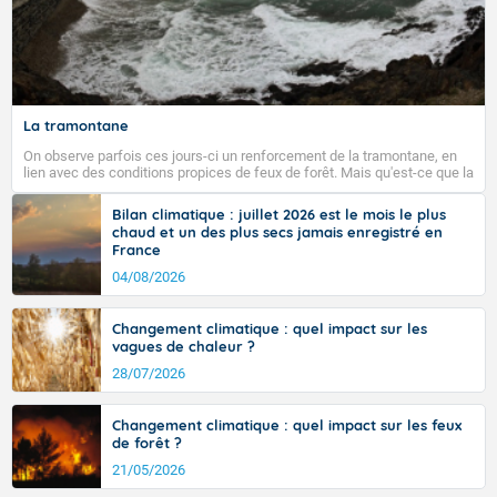
La tramontane
On observe parfois ces jours-ci un renforcement de la tramontane, en
lien avec des conditions propices de feux de forêt. Mais qu'est-ce que la
tramontane ? Quelles sont ses caractéristiques ? La tramontane est un
vent turbulent soufflant de secteur nord-ouest à nord, ou ouest à nord-
Bilan climatique : juillet 2026 est le mois le plus
ouest, dans un secteur qui part du Roussillon à la vallée de l’Aude et à
chaud et un des plus secs jamais enregistré en
l’ouest de l’Hérault. L’étymologie de ce vent vient du latin trasmontanus,
France
signifiant au-delà des monts, en allusion aux régions montagneuses
d’où provient ce vent.
04/08/2026
Changement climatique : quel impact sur les
vagues de chaleur ?
28/07/2026
Changement climatique : quel impact sur les feux
de forêt ?
21/05/2026