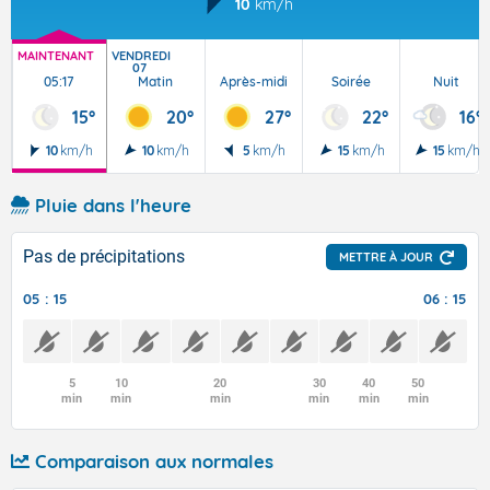
10
km/h
MAINTENANT
VENDREDI
07
05:17
Matin
Après-midi
Soirée
Nuit
15°
20°
27°
22°
16°
10
km/h
10
km/h
5
km/h
15
km/h
15
km/h
Pluie dans l'heure
Pas de précipitations
METTRE À JOUR
05 : 15
06 : 15
5
10
20
30
40
50
min
min
min
min
min
min
Comparaison aux normales