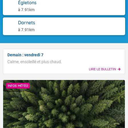
Égletons
à 7.91km
Darnets
à 7.91km
Demain : vendredi 7
Calme, ensoleillé et plus chaud.
LIRE LE BULLETIN
INFOS MÉTÉO