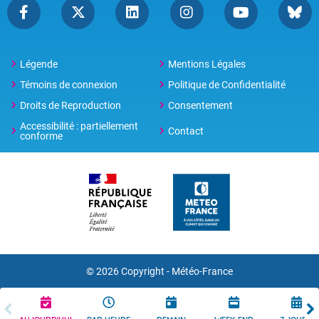
Légende
Mentions Légales
Témoins de connexion
Politique de Confidentialité
Droits de Reproduction
Consentement
Accessibilité : partiellement
Contact
conforme
© 2026 Copyright -
Météo-France