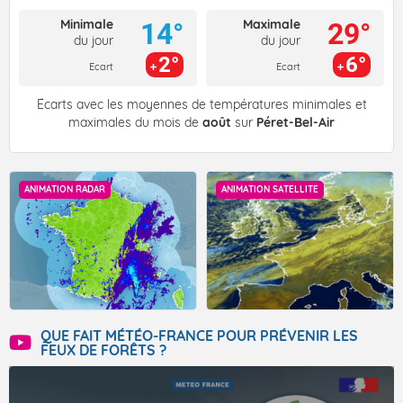
Minimale
Maximale
14°
29°
du jour
du jour
2°
6°
Ecart
Ecart
Écarts avec les moyennes de températures minimales et
maximales du mois de
août
sur
Péret-Bel-Air
ANIMATION RADAR
ANIMATION SATELLITE
QUE FAIT MÉTÉO-FRANCE POUR PRÉVENIR LES
FEUX DE FORÊTS ?