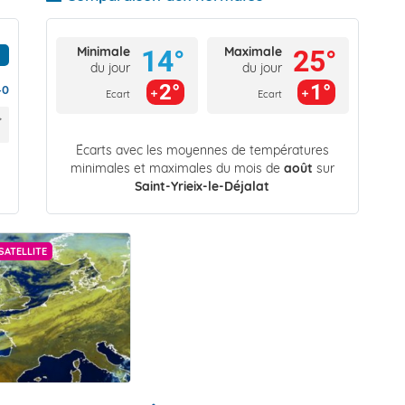
Minimale
Maximale
14°
25°
du jour
du jour
2°
1°
40
Ecart
Ecart
Écarts avec les moyennes de températures
minimales et maximales du mois de
août
sur
Saint-Yrieix-le-Déjalat
SATELLITE