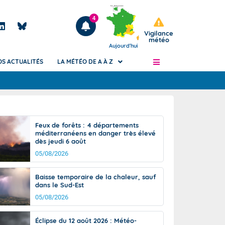
4
Vigilance
météo
Aujourd'hui
OS ACTUALITÉS
LA MÉTÉO DE A À Z
Articles
ngers
Feux de forêts : 4 départements
Phénomènes dangereux de J+2 à J+7
méditerranéens en danger très élevé
civile
dès jeudi 6 août
Avertissement pluies intenses à l'échelle
des communes (Apic)
05/08/2026
és
Bulletins Marine
Baisse temporaire de la chaleur, sauf
ateur de
Bulletins d'estimation du risque
dans le Sud-Est
d'avalanche
05/08/2026
-pompier
Météo des forêts
Vigicrues
Éclipse du 12 août 2026 : Météo-