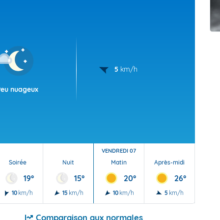
t Futuna
oid
5
km/h
Peu nuageux
VENDREDI 07
Soirée
Nuit
Matin
Après-midi
Soi
19°
15°
20°
26°
10
km/h
15
km/h
10
km/h
5
km/h
15
Comparaison aux normales