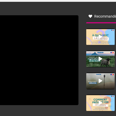
à nord-ouest, dans un secteur qui part du Roussillon à la
vallée de l’Aude et à l’ouest de l’Hérault. L’étymologie de
ce vent vient du latin trasmontanus, signifiant au-delà des
monts, en allusion aux régions montagneuses d’où
Recommandé
provient ce vent.