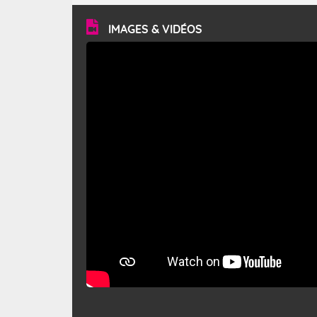
vitesse moyenne de 50 km/h et atteindre 80 à 100 km/h
en rafales, parfois davantage. Il parcourt la basse vallée
du Rhône et la Provence et envahit le littoral
IMAGES & VIDÉOS
méditerranéen à partir de la Camargue.