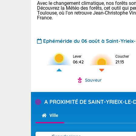
Avec le changement climatique, nos forêts sont
Découvrez la Météo des forêts, cet outil qui pe
Toulouse, où l'on retrouve Jean-Christophe Vi
France.
Ephéméride du 06 août à Saint-Yrieix-
Voici les tem
Lever
Coucher
06:42
21:15
Lyon : 33 Bia
25 Nancy : 29
30 Lille : 24 
Sauveur
Aujourd'hui : 
TENDANCE P
Risque ora
Pour la sema
A PROXIMITÉ DE SAINT-YRIEIX-LE-
Vigilance ora
Cette semain
devrait rester
Ville
(2A), Haute-C
(84). Sur le 
Tendance des
de journée, l
2026 :
Sur les crête