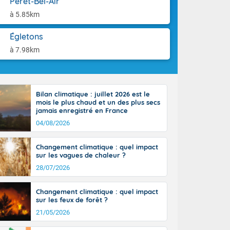
Péret-Bel-Air
aison.
n ensoleillée,
à 5.85km
 nuages
sionner une
Égletons
lpes
iques, le vent
à 7.98km
et tramontane
. Les
. Il fait 12 à
uages, elles
Bilan climatique : juillet 2026 est le
terranéen et
mois le plus chaud et un des plus secs
ste sur le
jamais enregistré en France
ales
04/08/2026
Rhône-Alpes à
 terres et 20
Changement climatique : quel impact
sur les vagues de chaleur ?
28/07/2026
Changement climatique : quel impact
sur les feux de forêt ?
21/05/2026