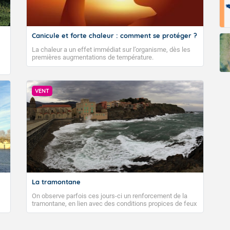
Canicule et forte chaleur : comment se protéger ?
La chaleur a un effet immédiat sur l’organisme, dès les
premières augmentations de température.
VENT
La tramontane
On observe parfois ces jours-ci un renforcement de la
tramontane, en lien avec des conditions propices de feux
de forêt. Mais qu'est-ce que la tramontane ? Quelles sont
ses caractéristiques ? La tramontane est un vent
turbulent soufflant de secteur nord-ouest à nord, ou ouest