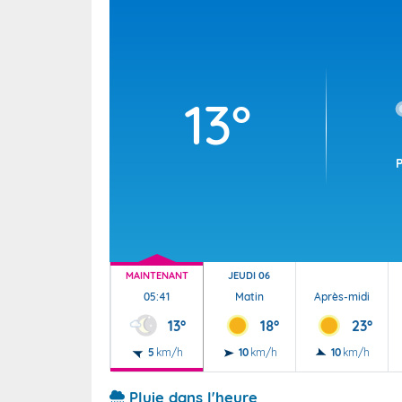
Wallis e
Grand fr
13°
MAINTENANT
JEUDI 06
05:41
Matin
Après-midi
13°
18°
23°
5
km/h
10
km/h
10
km/h
Pluie dans l'heure