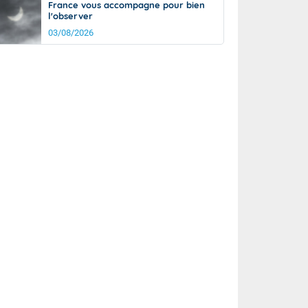
France vous accompagne pour bien
l'observer
03/08/2026
rée
Nuit
22°
16°
km/h
5
km/h