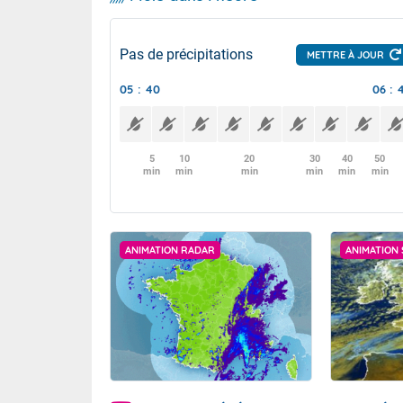
Pas de précipitations
METTRE À JOUR
05 : 40
06 : 
5
10
20
30
40
50
min
min
min
min
min
min
ANIMATION RADAR
ANIMATION 