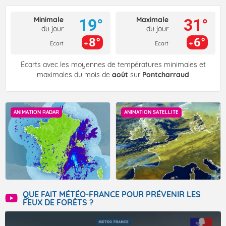
Minimale
Maximale
19°
31°
du jour
du jour
8°
6°
Ecart
Ecart
Écarts avec les moyennes de températures minimales et
maximales du mois de
août
sur
Pontcharraud
ANIMATION RADAR
ANIMATION SATELLITE
QUE FAIT MÉTÉO-FRANCE POUR PRÉVENIR LES
FEUX DE FORÊTS ?