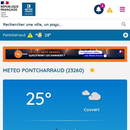
4
28°
Pontcharraud
Prévisions
TOUS LES RÉSULTATS
METEO PONTCHARRAUD (23260)
Articles
25°
Couvert