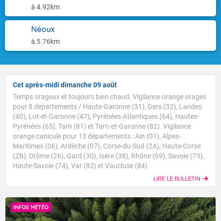
à 4.92km
Néoux
à 5.76km
Cet après-midi dimanche 09 août
Temps orageux et toujours bien chaud. Vigilance orange orages
pour 8 départements / Haute-Garonne (31), Gers (32), Landes
(40), Lot-et-Garonne (47), Pyrénées-Atlantiques (64), Hautes-
Pyrénées (65), Tarn (81) et Tarn-et-Garonne (82). Vigilance
orange canicule pour 13 départements : Ain (01), Alpes-
Maritimes (06), Ardèche (07), Corse-du-Sud (2A), Haute-Corse
(2B), Drôme (26), Gard (30), Isère (38), Rhône (69), Savoie (73),
Haute-Savoie (74), Var (83) et Vaucluse (84).
LIRE LE BULLETIN
INFOS MÉTÉO