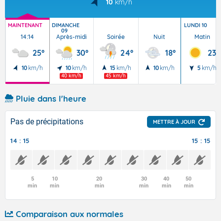
10
km/h
MAINTENANT
DIMANCHE
LUNDI 10
09
14:14
Après-midi
Soirée
Nuit
Matin
25°
30°
24°
18°
23°
10
km/h
10
km/h
15
km/h
10
km/h
5
km/h
40 km/h
45 km/h
Pluie dans l'heure
Pas de précipitations
METTRE À JOUR
14 : 15
15 : 15
5
10
20
30
40
50
min
min
min
min
min
min
Comparaison aux normales