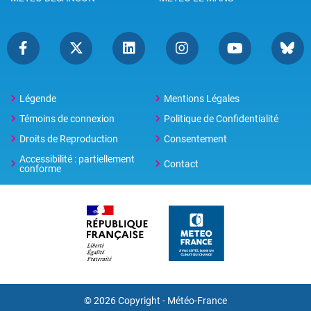
Légende
Mentions Légales
Témoins de connexion
Politique de Confidentialité
Droits de Reproduction
Consentement
Accessibilité : partiellement
Contact
conforme
© 2026 Copyright -
Météo-France