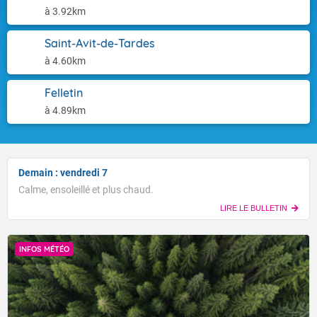
à 3.92km
Saint-Avit-de-Tardes
à 4.60km
Felletin
à 4.89km
Demain : vendredi 7
Calme, ensoleillé et plus chaud.
LIRE LE BULLETIN
INFOS MÉTÉO