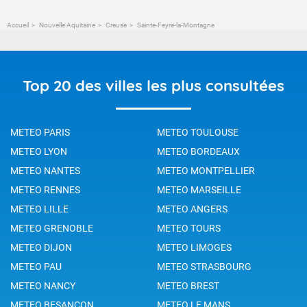
Accueil
Nouvelle Aquitaine
Creuse
Sainte-Feyre-la-Montagne
Top 20 des villes les plus consultées
METEO PARIS
METEO TOULOUSE
METEO LYON
METEO BORDEAUX
METEO NANTES
METEO MONTPELLIER
METEO RENNES
METEO MARSEILLE
METEO LILLE
METEO ANGERS
METEO GRENOBLE
METEO TOURS
METEO DIJON
METEO LIMOGES
METEO PAU
METEO STRASBOURG
METEO NANCY
METEO BREST
METEO BESANCON
METEO LE MANS