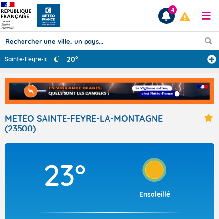
4
20°
Sainte-Feyre-la
...
Prévisions
TOUS LES RÉSULTATS
METEO SAINTE-FEYRE-LA-MONTAGNE
(23500)
Articles
23°
Ensoleillé