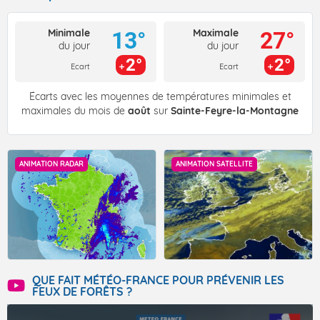
Minimale
Maximale
13°
27°
du jour
du jour
2°
2°
Ecart
Ecart
Écarts avec les moyennes de températures minimales et
maximales du mois de
août
sur
Sainte-Feyre-la-Montagne
ANIMATION RADAR
ANIMATION SATELLITE
QUE FAIT MÉTÉO-FRANCE POUR PRÉVENIR LES
FEUX DE FORÊTS ?