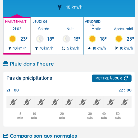
10
km/h
MAINTENANT
JEUDI 06
VENDREDI
07
21:02
Soirée
Nuit
Matin
Après-midi
23°
18°
13°
18°
25°
10
km/h
10
km/h
5
km/h
10
km/h
10
km/h
Pluie dans l'heure
Pas de précipitations
METTRE À JOUR
21 : 00
22 : 00
5
10
20
30
40
50
min
min
min
min
min
min
Comparaison aux normales