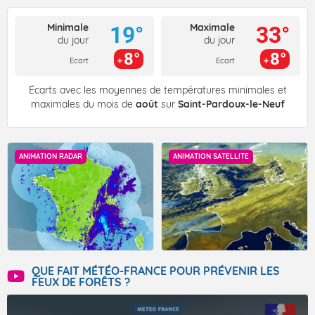
Minimale
Maximale
19°
33°
du jour
du jour
8°
8°
Ecart
Ecart
Écarts avec les moyennes de températures minimales et
maximales du mois de
août
sur
Saint-Pardoux-le-Neuf
ANIMATION RADAR
ANIMATION SATELLITE
QUE FAIT MÉTÉO-FRANCE POUR PRÉVENIR LES
FEUX DE FORÊTS ?