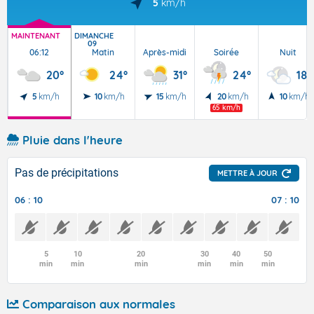
5
km/h
MAINTENANT
DIMANCHE
09
06:12
Matin
Après-midi
Soirée
Nuit
20°
24°
31°
24°
18°
5
km/h
10
km/h
15
km/h
20
km/h
10
km/h
65 km/h
Pluie dans l'heure
Pas de précipitations
METTRE À JOUR
06 : 10
07 : 10
5
10
20
30
40
50
min
min
min
min
min
min
Comparaison aux normales