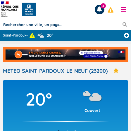
4
20°
Saint-Pardoux-l
...
Prévisions
TOUS LES RÉSULTATS
METEO SAINT-PARDOUX-LE-NEUF (23200)
Articles
20°
Couvert