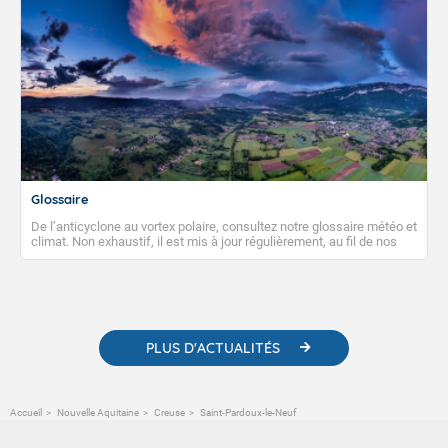
Glossaire
De l’anticyclone au vortex polaire, consultez notre glossaire météo et
climat. Non exhaustif, il est mis à jour régulièrement, au fil de nos
publications. Vous y trouverez également des liens utiles vers nos
contenus pédagogiques concernant les phénomènes
météorologiques et des informations scientifiques sur le
changement climatique.
PLUS D'ACTUALITÉS
Accueil
Nouvelle Aquitaine
Creuse
Saint-Pardoux-le-Neuf