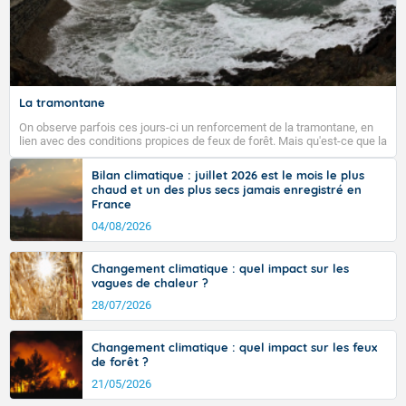
La tramontane
On observe parfois ces jours-ci un renforcement de la tramontane, en
lien avec des conditions propices de feux de forêt. Mais qu'est-ce que la
tramontane ? Quelles sont ses caractéristiques ? La tramontane est un
vent turbulent soufflant de secteur nord-ouest à nord, ou ouest à nord-
Bilan climatique : juillet 2026 est le mois le plus
ouest, dans un secteur qui part du Roussillon à la vallée de l’Aude et à
chaud et un des plus secs jamais enregistré en
l’ouest de l’Hérault. L’étymologie de ce vent vient du latin trasmontanus,
France
signifiant au-delà des monts, en allusion aux régions montagneuses
d’où provient ce vent.
04/08/2026
Changement climatique : quel impact sur les
vagues de chaleur ?
28/07/2026
Changement climatique : quel impact sur les feux
de forêt ?
21/05/2026