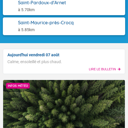
Saint-Pardoux-d'Arnet
à 5.70km
Saint-Maurice-près-Crocq
à 5.85km
Aujourd'hui vendredi 07 août
Calme, ensoleillé et plus chaud.
LIRE LE BULLETIN
INFOS MÉTÉO