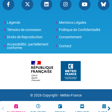
Légende
Mentions Légales
Témoins de connexion
Politique de Confidentialité
Droits de Reproduction
Consentement
Accessibilité : partiellement
Contact
conforme
© 2026 Copyright -
Météo-France