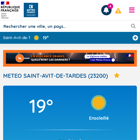
4
19°
Saint-Avit-de-T
...
Prévisions
TOUS LES RÉSULTATS
METEO SAINT-AVIT-DE-TARDES (23200)
Articles
19°
Ensoleillé