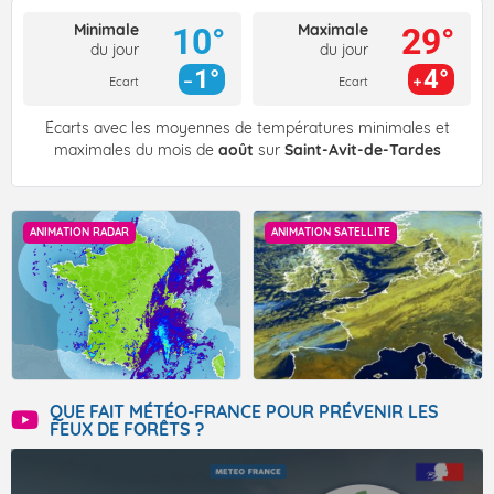
Minimale
Maximale
10°
29°
du jour
du jour
1°
4°
Ecart
Ecart
Écarts avec les moyennes de températures minimales et
maximales du mois de
août
sur
Saint-Avit-de-Tardes
ANIMATION RADAR
ANIMATION SATELLITE
QUE FAIT MÉTÉO-FRANCE POUR PRÉVENIR LES
FEUX DE FORÊTS ?