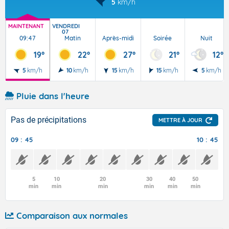
5
km/h
MAINTENANT
VENDREDI
07
09:47
Matin
Après-midi
Soirée
Nuit
19°
22°
27°
21°
12°
5
km/h
10
km/h
15
km/h
15
km/h
5
km/h
Pluie dans l'heure
Pas de précipitations
METTRE À JOUR
09 : 45
10 : 45
5
10
20
30
40
50
min
min
min
min
min
min
Comparaison aux normales