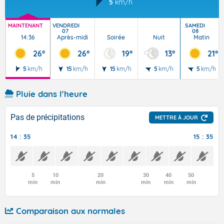
5
km/h
MAINTENANT
VENDREDI
SAMEDI
07
08
14:36
Après-midi
Soirée
Nuit
Matin
26°
26°
19°
13°
21°
5
km/h
15
km/h
15
km/h
5
km/h
5
km/h
Pluie dans l'heure
Pas de précipitations
METTRE À JOUR
14 : 35
15 : 35
5
10
20
30
40
50
min
min
min
min
min
min
Comparaison aux normales