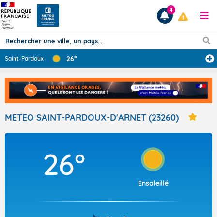
4
26°
Saint-Pardoux-d
...
Prévisions
TOUS LES RÉSULTATS
METEO SAINT-PARDOUX-D'ARNET (23260)
Articles
26°
Ensoleillé