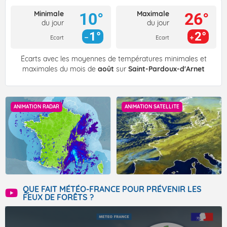
Minimale
Maximale
10°
26°
du jour
du jour
1°
2°
Ecart
Ecart
Écarts avec les moyennes de températures minimales et
maximales du mois de
août
sur
Saint-Pardoux-d'Arnet
ANIMATION RADAR
ANIMATION SATELLITE
QUE FAIT MÉTÉO-FRANCE POUR PRÉVENIR LES
FEUX DE FORÊTS ?