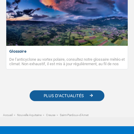
Glossaire
De l’anticyclone au vortex polaire, consultez notre glossaire météo et
climat. Non exhaustif, il est mis à jour régulièrement, au fil de nos
publications. Vous y trouverez également des liens utiles vers nos
contenus pédagogiques concernant les phénomènes
météorologiques et des informations scientifiques sur le
changement climatique.
PLUS D'ACTUALITÉS
Accueil
Nouvelle Aquitaine
Creuse
Saint-Pardoux-d'Arnet