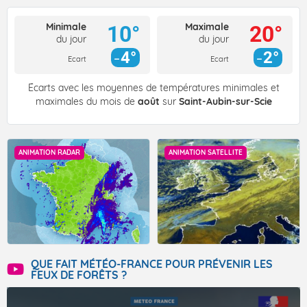
Minimale
Maximale
10°
20°
du jour
du jour
4°
2°
Ecart
Ecart
Écarts avec les moyennes de températures minimales et
maximales du mois de
août
sur
Saint-Aubin-sur-Scie
ANIMATION RADAR
ANIMATION SATELLITE
QUE FAIT MÉTÉO-FRANCE POUR PRÉVENIR LES
FEUX DE FORÊTS ?