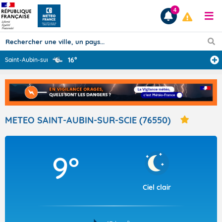
4
16°
Saint-Aubin-sur
...
Prévisions
TOUS LES RÉSULTATS
METEO SAINT-AUBIN-SUR-SCIE (76550)
Articles
9°
Ciel clair