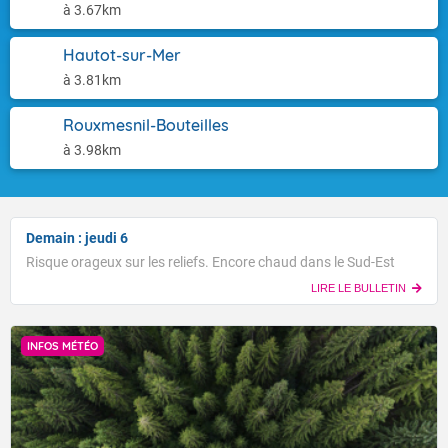
à 3.67km
Hautot-sur-Mer
à 3.81km
Rouxmesnil-Bouteilles
à 3.98km
Demain : jeudi 6
Risque orageux sur les reliefs. Encore chaud dans le Sud-Est
LIRE LE BULLETIN
INFOS MÉTÉO