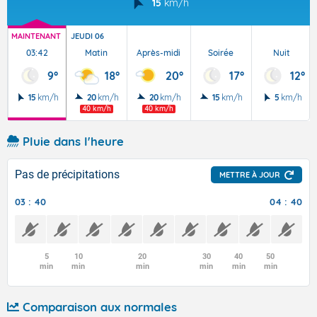
15
km/h
MAINTENANT
JEUDI 06
03:42
Matin
Après-midi
Soirée
Nuit
9°
18°
20°
17°
12°
15
km/h
20
km/h
20
km/h
15
km/h
5
km/h
40 km/h
40 km/h
Pluie dans l'heure
Pas de précipitations
METTRE À JOUR
03 : 40
04 : 40
5
10
20
30
40
50
min
min
min
min
min
min
Comparaison aux normales