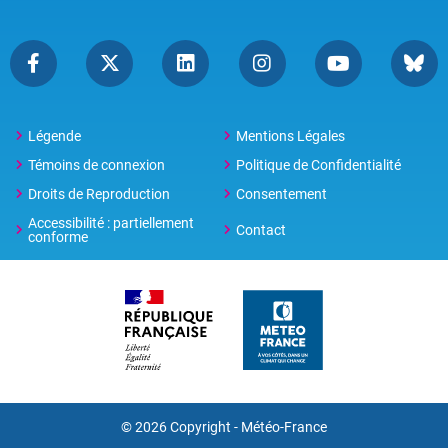
Légende
Mentions Légales
Témoins de connexion
Politique de Confidentialité
Droits de Reproduction
Consentement
Accessibilité : partiellement
Contact
conforme
© 2026 Copyright -
Météo-France