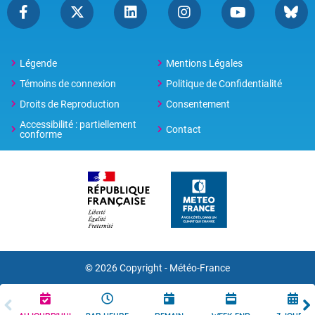
Légende
Mentions Légales
Témoins de connexion
Politique de Confidentialité
Droits de Reproduction
Consentement
Accessibilité : partiellement
Contact
conforme
© 2026 Copyright -
Météo-France