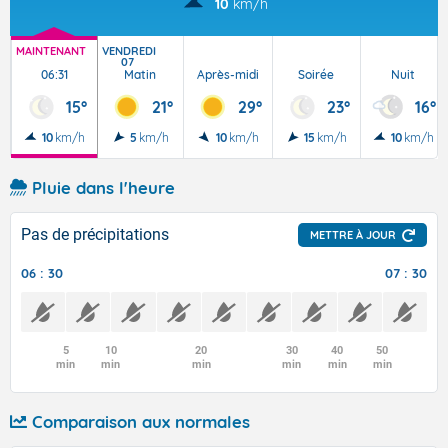
10
km/h
MAINTENANT
VENDREDI
07
06:31
Matin
Après-midi
Soirée
Nuit
15°
21°
29°
23°
16°
10
km/h
5
km/h
10
km/h
15
km/h
10
km/h
Pluie dans l'heure
Pas de précipitations
METTRE À JOUR
06 : 30
07 : 30
5
10
20
30
40
50
min
min
min
min
min
min
Comparaison aux normales