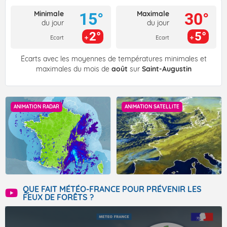
Minimale
Maximale
15°
30°
du jour
du jour
2°
5°
Ecart
Ecart
Écarts avec les moyennes de températures minimales et
maximales du mois de
août
sur
Saint-Augustin
ANIMATION RADAR
ANIMATION SATELLITE
QUE FAIT MÉTÉO-FRANCE POUR PRÉVENIR LES
FEUX DE FORÊTS ?