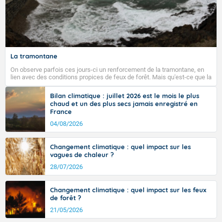
La tramontane
On observe parfois ces jours-ci un renforcement de la tramontane, en
lien avec des conditions propices de feux de forêt. Mais qu'est-ce que la
tramontane ? Quelles sont ses caractéristiques ? La tramontane est un
vent turbulent soufflant de secteur nord-ouest à nord, ou ouest à nord-
Bilan climatique : juillet 2026 est le mois le plus
ouest, dans un secteur qui part du Roussillon à la vallée de l’Aude et à
chaud et un des plus secs jamais enregistré en
l’ouest de l’Hérault. L’étymologie de ce vent vient du latin trasmontanus,
France
signifiant au-delà des monts, en allusion aux régions montagneuses
d’où provient ce vent.
04/08/2026
Changement climatique : quel impact sur les
vagues de chaleur ?
28/07/2026
Changement climatique : quel impact sur les feux
de forêt ?
21/05/2026