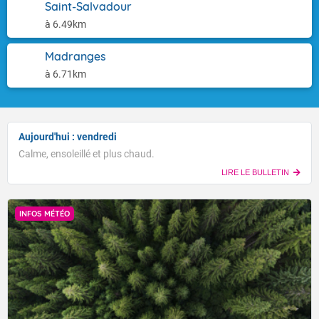
Saint-Salvadour
à 6.49km
Madranges
à 6.71km
Aujourd'hui : vendredi
Calme, ensoleillé et plus chaud.
LIRE LE BULLETIN
INFOS MÉTÉO