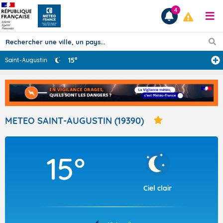
4
15°
Saint-Augustin
Prévisions
TOUS LES RÉSULTATS
METEO SAINT-AUGUSTIN (19390)
Articles
15°
Ciel clair