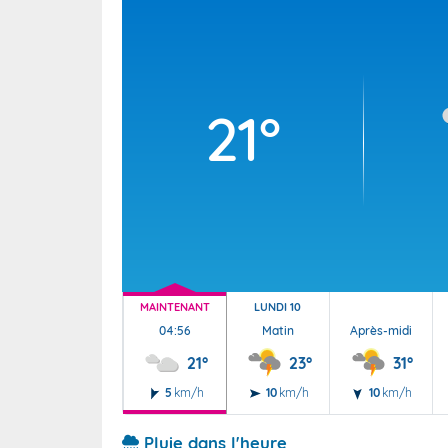
Wallis e
Grand fr
21°
MAINTENANT
LUNDI 10
04:56
Matin
Après-midi
21°
23°
31°
5
km/h
10
km/h
10
km/h
Pluie dans l'heure