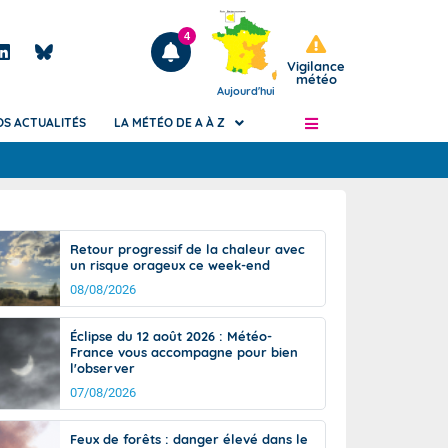
4
Vigilance
météo
Aujourd'hui
OS ACTUALITÉS
LA MÉTÉO DE A À Z
Articles
ngers
Retour progressif de la chaleur avec
Phénomènes dangereux de J+2 à J+7
un risque orageux ce week-end
civile
Avertissement pluies intenses à l'échelle
08/08/2026
des communes (Apic)
és
Bulletins Marine
Éclipse du 12 août 2026 : Météo-
France vous accompagne pour bien
ateur de
Bulletins d'estimation du risque
l'observer
d'avalanche
07/08/2026
-pompier
Météo des forêts
Vigicrues
Feux de forêts : danger élevé dans le