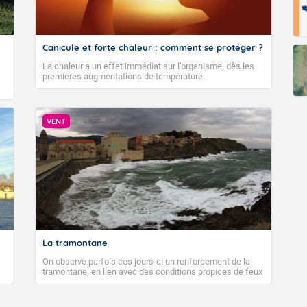
Canicule et forte chaleur : comment se protéger ?
La chaleur a un effet immédiat sur l’organisme, dès les
premières augmentations de température.
VENT
La tramontane
On observe parfois ces jours-ci un renforcement de la
tramontane, en lien avec des conditions propices de feux
de forêt. Mais qu'est-ce que la tramontane ? Quelles sont
ses caractéristiques ? La tramontane est un vent
turbulent soufflant de secteur nord-ouest à nord, ou ouest