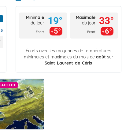
Minimale
Maximale
19°
33°
du jour
du jour
5°
6°
55
Ecart
Ecart
Écarts avec les moyennes de températures
minimales et maximales du mois de
août
sur
Saint-Laurent-de-Céris
SATELLITE