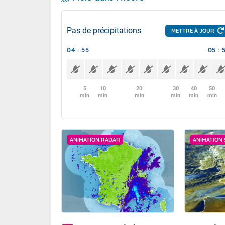
Pas de précipitations
METTRE À JOUR
04 : 55
05 : 
5
10
20
30
40
50
min
min
min
min
min
min
ANIMATION RADAR
ANIMATION 