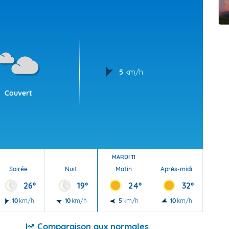
t Futuna
oid
5
km/h
Couvert
MARDI 11
Soirée
Nuit
Matin
Après-midi
Soi
26°
19°
24°
32°
10
km/h
10
km/h
5
km/h
10
km/h
10
Comparaison aux normales