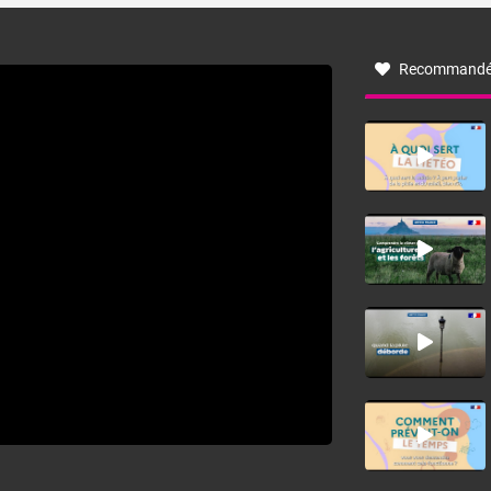
à nord-ouest, dans un secteur qui part du Roussillon à la
vallée de l’Aude et à l’ouest de l’Hérault. L’étymologie de
ce vent vient du latin trasmontanus, signifiant au-delà des
monts, en allusion aux régions montagneuses d’où
Recommandé
provient ce vent.