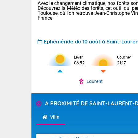
Avec le changement climatique, nos forêts sont
Découvrez la Météo des forêts, cet outil qui pe
Toulouse, où l'on retrouve Jean-Christophe Vi
France.
Ephéméride du 10 août à Saint-Lauren
Voici les tem
Lever
Coucher
06:52
21:17
Lyon : 36 Bia
30 Nancy : 33
32 Lille : 27 
Laurent
Demain : lun
TENDANCE P
Forte chale
Pour la sema
A PROXIMITÉ DE SAINT-LAURENT-D
En matinée, d
Les températu
sensible, auc
Ville
Alpes et la B
maritimes sur 
Tendance des
Flandres. Par
septembre 20
foyers orageu