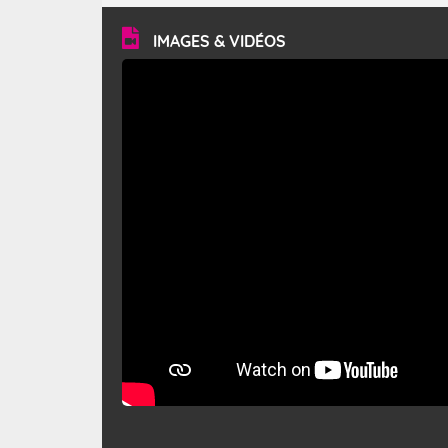
vitesse moyenne de 50 km/h et atteindre 80 à 100 km/h
en rafales, parfois davantage. Il parcourt la basse vallée
du Rhône et la Provence et envahit le littoral
IMAGES & VIDÉOS
méditerranéen à partir de la Camargue.