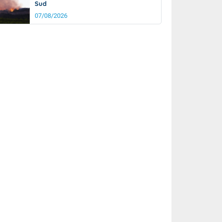
Sud
07/08/2026
rée
Nuit
27°
20°
km/h
5
km/h