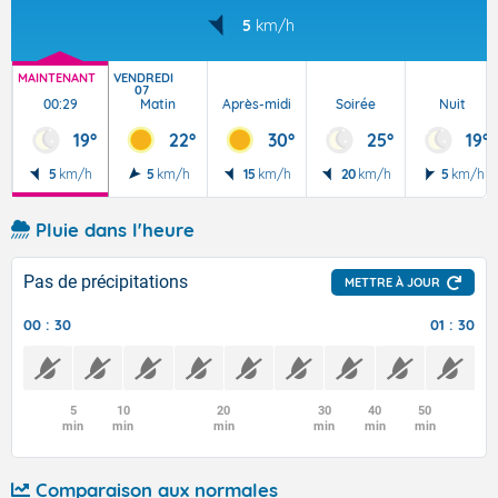
5
km/h
MAINTENANT
VENDREDI
07
00:29
Matin
Après-midi
Soirée
Nuit
19°
22°
30°
25°
19°
5
km/h
5
km/h
15
km/h
20
km/h
5
km/h
Pluie dans l'heure
Pas de précipitations
METTRE À JOUR
00 : 30
01 : 30
5
10
20
30
40
50
min
min
min
min
min
min
Comparaison aux normales