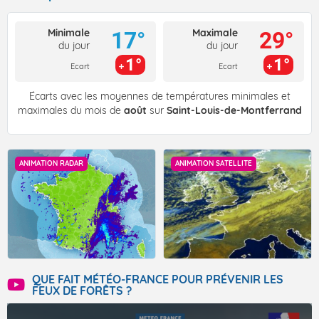
Minimale
Maximale
17°
29°
du jour
du jour
1°
1°
Ecart
Ecart
Écarts avec les moyennes de températures minimales et
maximales du mois de
août
sur
Saint-Louis-de-Montferrand
ANIMATION RADAR
ANIMATION SATELLITE
QUE FAIT MÉTÉO-FRANCE POUR PRÉVENIR LES
FEUX DE FORÊTS ?