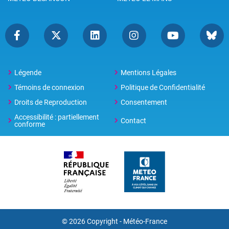
Légende
Mentions Légales
Témoins de connexion
Politique de Confidentialité
Droits de Reproduction
Consentement
Accessibilité : partiellement
Contact
conforme
© 2026 Copyright -
Météo-France