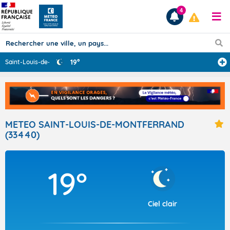
4
19°
Saint-Louis-de-
...
Prévisions
TOUS LES RÉSULTATS
METEO SAINT-LOUIS-DE-MONTFERRAND
(33440)
Articles
19°
Ciel clair