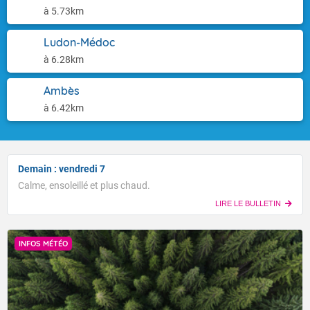
à 5.73km
Ludon-Médoc
à 6.28km
Ambès
à 6.42km
Demain : vendredi 7
Calme, ensoleillé et plus chaud.
LIRE LE BULLETIN
INFOS MÉTÉO