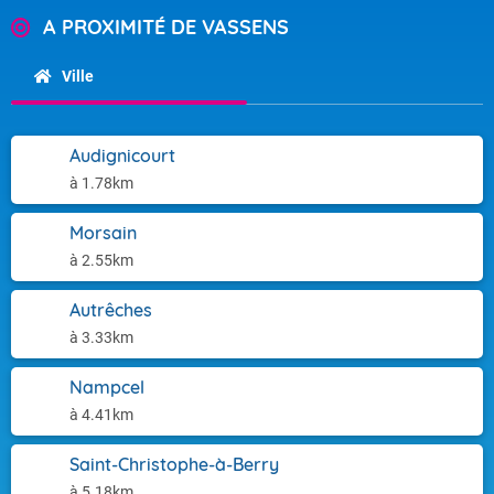
A PROXIMITÉ DE VASSENS
Ville
Audignicourt
à 1.78km
Morsain
à 2.55km
Autrêches
à 3.33km
Nampcel
à 4.41km
Saint-Christophe-à-Berry
à 5.18km