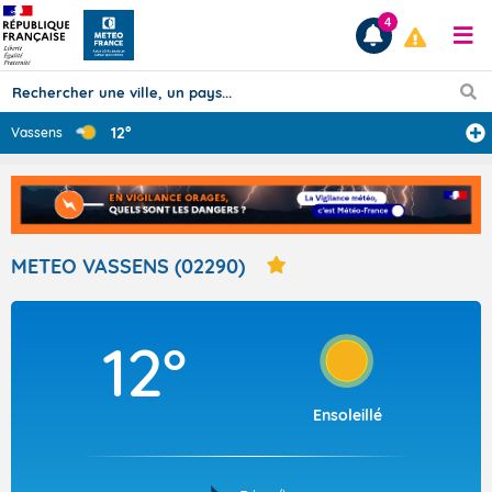
4
12°
Vassens
Prévisions
TOUS LES RÉSULTATS
METEO VASSENS (02290)
Articles
12°
Ensoleillé