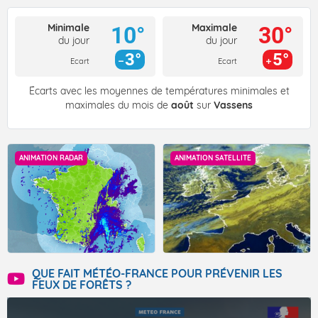
Minimale
Maximale
10°
30°
du jour
du jour
3°
5°
Ecart
Ecart
Écarts avec les moyennes de températures minimales et
maximales du mois de
août
sur
Vassens
ANIMATION RADAR
ANIMATION SATELLITE
QUE FAIT MÉTÉO-FRANCE POUR PRÉVENIR LES
FEUX DE FORÊTS ?