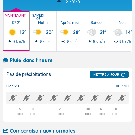
5
km/h
MAINTENANT
SAMEDI
08
07:21
Matin
Après-midi
Soirée
Nuit
12°
20°
28°
21°
14°
5
km/h
5
km/h
5
km/h
5
km/h
5
km/h
Pluie dans l'heure
Pas de précipitations
METTRE À JOUR
07 : 20
08 : 20
5
10
20
30
40
50
min
min
min
min
min
min
Comparaison aux normales