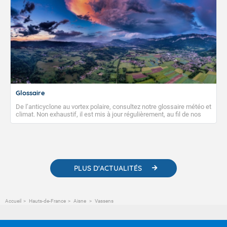
Glossaire
De l’anticyclone au vortex polaire, consultez notre glossaire météo et
climat. Non exhaustif, il est mis à jour régulièrement, au fil de nos
publications. Vous y trouverez également des liens utiles vers nos
contenus pédagogiques concernant les phénomènes
météorologiques et des informations scientifiques sur le
changement climatique.
PLUS D'ACTUALITÉS
Accueil
Hauts-de-France
Aisne
Vassens