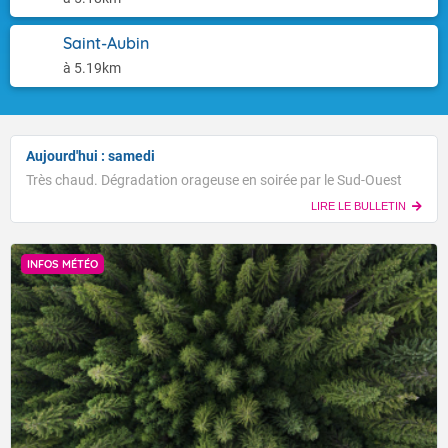
Saint-Aubin
à 5.19km
Aujourd'hui : samedi
Très chaud. Dégradation orageuse en soirée par le Sud-Ouest
LIRE LE BULLETIN
INFOS MÉTÉO