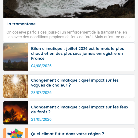
Fermer
La tramontane
On observe parfois ces jours-ci un renforcement de la tramontane, en
lien avec des conditions propices de feux de forêt. Mais qu'est-ce que la
tramontane ? Quelles sont ses caractéristiques ? La tramontane est un
vent turbulent soufflant de secteur nord-ouest à nord, ou ouest à nord-
Bilan climatique : juillet 2026 est le mois le plus
ouest, dans un secteur qui part du Roussillon à la vallée de l’Aude et à
chaud et un des plus secs jamais enregistré en
l’ouest de l’Hérault. L’étymologie de ce vent vient du latin trasmontanus,
France
signifiant au-delà des monts, en allusion aux régions montagneuses
d’où provient ce vent.
04/08/2026
Changement climatique : quel impact sur les
vagues de chaleur ?
28/07/2026
Changement climatique : quel impact sur les feux
de forêt ?
21/05/2026
Quel climat futur dans votre région ?