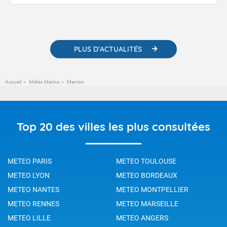
publications. Vous y trouverez également des liens utiles vers nos
contenus pédagogiques concernant les phénomènes
météorologiques et des informations scientifiques sur le
changement climatique.
PLUS D'ACTUALITÉS
Accueil
Météo Marine
Menton
Top 20 des villes les plus consultées
METEO PARIS
METEO TOULOUSE
METEO LYON
METEO BORDEAUX
METEO NANTES
METEO MONTPELLIER
METEO RENNES
METEO MARSEILLE
METEO LILLE
METEO ANGERS