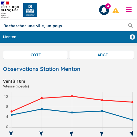
4
Menton
Prévisions
CÔTE
LARGE
TOUS LES RÉSULTATS
Observations Station Menton
Vent à 10m
Articles
Vitesse (noeuds)