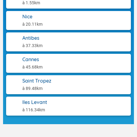
à 1.55km
Nice
à 20.11km
Antibes
à 37.33km
Cannes
à 45.68km
Saint Tropez
à 89.48km
Iles Levant
à 116.34km