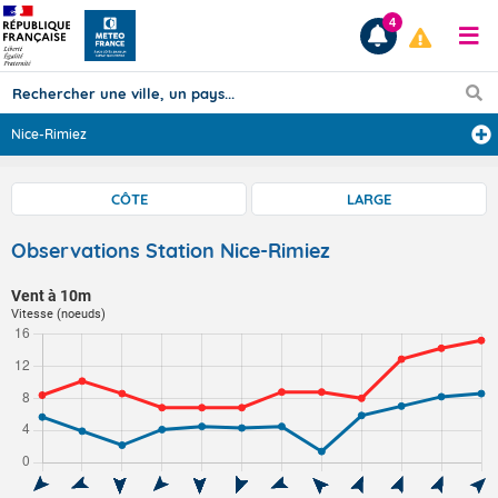
4
Nice-Rimiez
Prévisions
CÔTE
LARGE
TOUS LES RÉSULTATS
Observations Station Nice-Rimiez
Vent à 10m
Articles
Vitesse (noeuds)