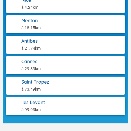
Nice
à 4.24km
Menton
à 18.15km
Antibes
à 21.74km
Cannes
à 29.33km
Saint Tropez
à 73.49km
Iles Levant
à 99.93km