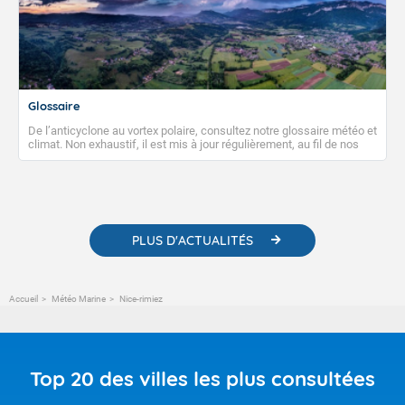
Glossaire
De l’anticyclone au vortex polaire, consultez notre glossaire météo et
climat. Non exhaustif, il est mis à jour régulièrement, au fil de nos
publications. Vous y trouverez également des liens utiles vers nos
contenus pédagogiques concernant les phénomènes
météorologiques et des informations scientifiques sur le
changement climatique.
PLUS D'ACTUALITÉS
Accueil
Météo Marine
Nice-rimiez
Top 20 des villes les plus consultées