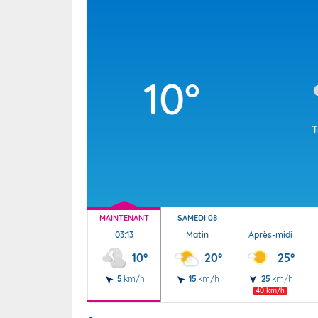
Wallis e
Grand fr
10°
T
MAINTENANT
SAMEDI 08
03:13
Matin
Après-midi
10°
20°
25°
5
km/h
15
km/h
25
km/h
40 km/h