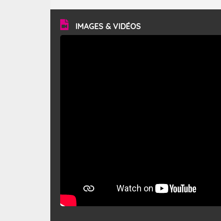
turbulent et généralement sec, pouvant souffler à une
vitesse moyenne de 50 km/h et atteindre 80 à 100 km/h
en rafales, parfois davantage. Il parcourt la basse vallée
du Rhône et la Provence et envahit le littoral
IMAGES & VIDÉOS
méditerranéen à partir de la Camargue.