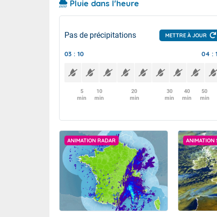
Pluie dans l'heure
Pas de précipitations
METTRE À JOUR
03 : 10
04 : 
5
10
20
30
40
50
min
min
min
min
min
min
ANIMATION RADAR
ANIMATION 