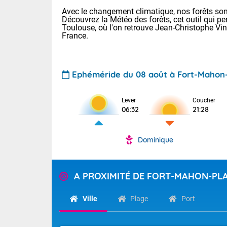
Avec le changement climatique, nos forêts sont
Découvrez la Météo des forêts, cet outil qui pe
Toulouse, où l'on retrouve Jean-Christophe Vi
France.
Ephéméride du 08 août à Fort-Mahon
Lever
Coucher
Voici les tem
06:32
21:28
31 Lyon : 35 
: 32 Nancy : 
32 Lille : 28 
Dominique
TENDANCE P
Demain : sam
Pour la sema
Très chaud
A PROXIMITÉ DE FORT-MAHON-PL
Au niveau du 
En matinée, le
températures 
Ville
Plage
Port
Le soleil domi
Tendance des
donnent quel
2026 :
sur les Pyrén