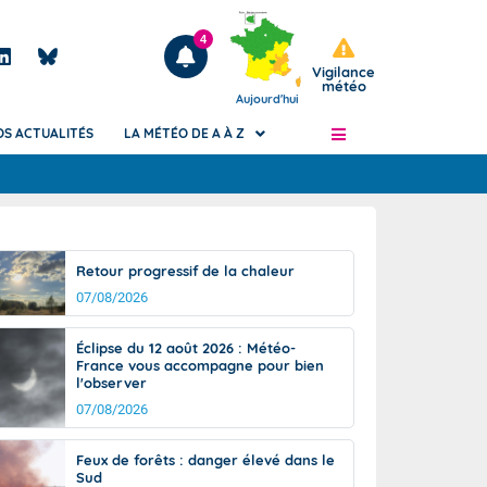
4
Vigilance
météo
Aujourd'hui
OS ACTUALITÉS
LA MÉTÉO DE A À Z
Articles
ngers
Retour progressif de la chaleur
Phénomènes dangereux de J+2 à J+7
07/08/2026
civile
Avertissement pluies intenses à l'échelle
des communes (Apic)
és
Éclipse du 12 août 2026 : Météo-
Bulletins Marine
France vous accompagne pour bien
l'observer
ateur de
Bulletins d'estimation du risque
d'avalanche
07/08/2026
-pompier
Météo des forêts
Feux de forêts : danger élevé dans le
Vigicrues
Sud