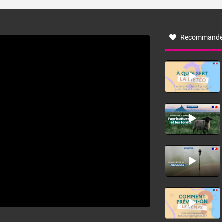
turbulent soufflant de secteur nord-ouest à nord, ou ouest
à nord-ouest, dans un secteur qui part du Roussillon à la
vallée de l’Aude et à l’ouest de l’Hérault. L’étymologie de
ce vent vient du latin trasmontanus, signifiant au-delà des
monts, en allusion aux régions montagneuses d’où
Recommandé
provient ce vent.