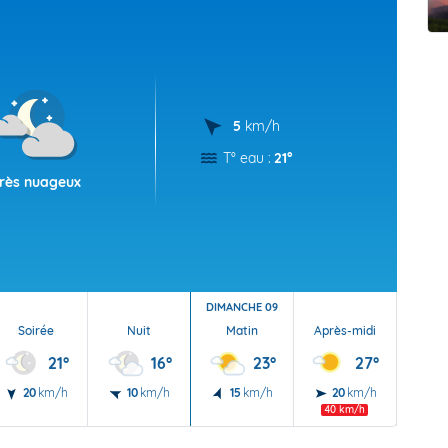
t Futuna
oid
5
km/h
T° eau :
21°
rès nuageux
DIMANCHE 09
Soirée
Nuit
Matin
Après-midi
Soi
21°
16°
23°
27°
20
km/h
10
km/h
15
km/h
20
km/h
20
40 km/h