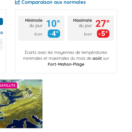
Comparaison aux normales
Minimale
Maximale
10°
27°
du jour
du jour
4°
5°
10
Ecart
Ecart
Écarts avec les moyennes de températures
minimales et maximales du mois de
août
sur
Fort-Mahon-Plage
SATELLITE