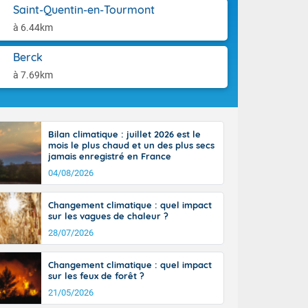
orages
aison.
Saint-Quentin-en-Tourmont
ne, le Poitou-
à 6.44km
 de 8 à 13
re 26 sur le
Berck
 nouveau
 dans le sud-
à 7.69km
Bilan climatique : juillet 2026 est le
mois le plus chaud et un des plus secs
jamais enregistré en France
04/08/2026
Changement climatique : quel impact
sur les vagues de chaleur ?
28/07/2026
Changement climatique : quel impact
sur les feux de forêt ?
21/05/2026