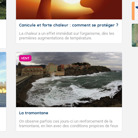
Canicule et forte chaleur : comment se protéger ?
La chaleur a un effet immédiat sur l’organisme, dès les
premières augmentations de température.
VENT
La tramontane
On observe parfois ces jours-ci un renforcement de la
tramontane, en lien avec des conditions propices de feux
de forêt. Mais qu'est-ce que la tramontane ? Quelles sont
ses caractéristiques ? La tramontane est un vent