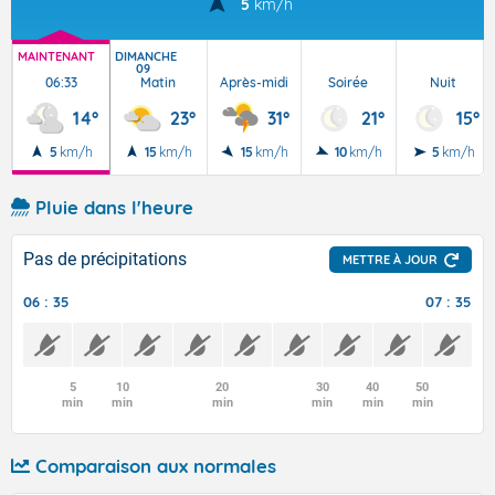
5
km/h
MAINTENANT
DIMANCHE
09
06:33
Matin
Après-midi
Soirée
Nuit
14°
23°
31°
21°
15°
5
km/h
15
km/h
15
km/h
10
km/h
5
km/h
Pluie dans l'heure
Pas de précipitations
METTRE À JOUR
06 : 35
07 : 35
5
10
20
30
40
50
min
min
min
min
min
min
Comparaison aux normales