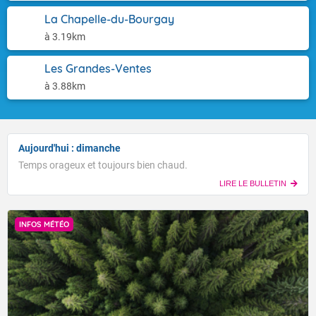
La Chapelle-du-Bourgay
à 3.19km
Les Grandes-Ventes
à 3.88km
Aujourd'hui : dimanche
Temps orageux et toujours bien chaud.
LIRE LE BULLETIN
INFOS MÉTÉO