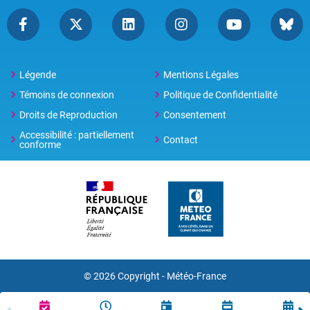
Légende
Mentions Légales
Témoins de connexion
Politique de Confidentialité
Droits de Reproduction
Consentement
Accessibilité : partiellement
Contact
conforme
© 2026 Copyright -
Météo-France