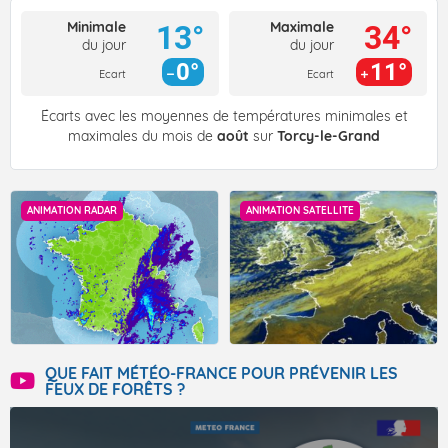
Minimale
Maximale
13°
34°
du jour
du jour
0°
11°
Ecart
Ecart
Écarts avec les moyennes de températures minimales et
maximales du mois de
août
sur
Torcy-le-Grand
ANIMATION RADAR
ANIMATION SATELLITE
QUE FAIT MÉTÉO-FRANCE POUR PRÉVENIR LES
FEUX DE FORÊTS ?