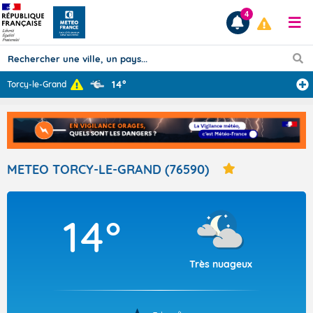
4
14°
Torcy-le-Grand
Prévisions
TOUS LES RÉSULTATS
METEO TORCY-LE-GRAND (76590)
Articles
14°
Très nuageux