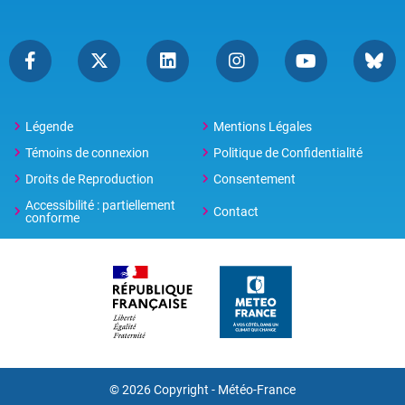
Légende
Mentions Légales
Témoins de connexion
Politique de Confidentialité
Droits de Reproduction
Consentement
Accessibilité : partiellement
Contact
conforme
© 2026 Copyright -
Météo-France