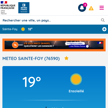
4
18°
Sainte-Foy
Prévisions
TOUS LES RÉSULTATS
METEO SAINTE-FOY (76590)
Articles
19°
Ensoleillé