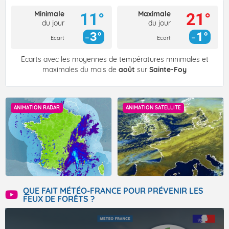
Minimale
Maximale
11°
21°
du jour
du jour
3°
1°
Ecart
Ecart
Écarts avec les moyennes de températures minimales et
maximales du mois de
août
sur
Sainte-Foy
ANIMATION RADAR
ANIMATION SATELLITE
QUE FAIT MÉTÉO-FRANCE POUR PRÉVENIR LES
FEUX DE FORÊTS ?