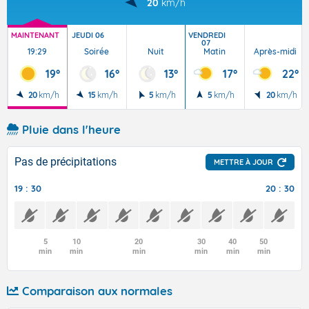
20
km/h
MAINTENANT
JEUDI 06
VENDREDI
07
19:29
Soirée
Nuit
Matin
Après-midi
19°
16°
13°
17°
22°
20
km/h
15
km/h
5
km/h
5
km/h
20
km/h
Pluie dans l'heure
Pas de précipitations
METTRE À JOUR
19 : 30
20 : 30
5
10
20
30
40
50
min
min
min
min
min
min
Comparaison aux normales