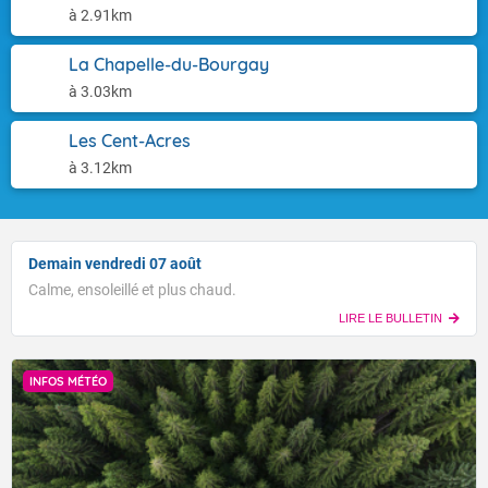
à 2.91km
La Chapelle-du-Bourgay
à 3.03km
Les Cent-Acres
à 3.12km
Demain vendredi 07 août
Calme, ensoleillé et plus chaud.
LIRE LE BULLETIN
INFOS MÉTÉO