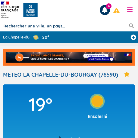
4
20°
La Chapelle-du-
...
Prévisions
TOUS LES RÉSULTATS
METEO LA CHAPELLE-DU-BOURGAY (76590)
Articles
19°
Ensoleillé