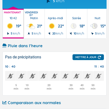
5
km/h
MAINTENANT
VENDREDI
07
10:42
Matin
Après-midi
Soirée
Nuit
19°
21°
22°
18°
15°
5
km/h
5
km/h
20
km/h
10
km/h
5
km/h
Pluie dans l'heure
Pas de précipitations
METTRE À JOUR
10 : 40
11 : 40
5
10
20
30
40
50
min
min
min
min
min
min
Comparaison aux normales