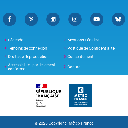
Légende
Mentions Légales
Témoins de connexion
Politique de Confidentialité
Droits de Reproduction
Consentement
Accessibilité : partiellement
Contact
conforme
© 2026 Copyright -
Météo-France