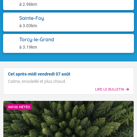
à 2.96km
Sainte-Foy
à 3.03km
Torcy-le-Grand
à 3.19km
Cet après-midi vendredi 07 août
Calme, ensoleillé et plus chaud.
LIRE LE BULLETIN
INFOS MÉTÉO