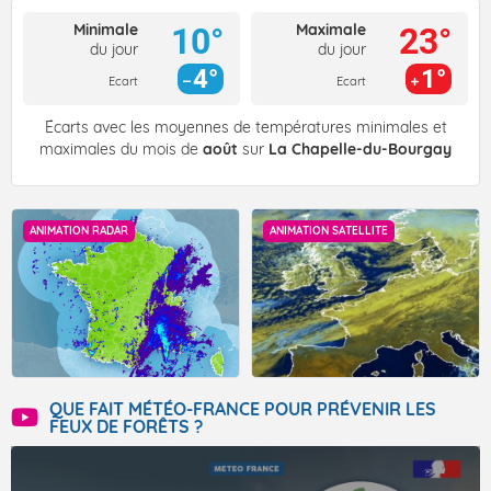
Minimale
Maximale
10°
23°
du jour
du jour
4°
1°
Ecart
Ecart
Écarts avec les moyennes de températures minimales et
maximales du mois de
août
sur
La Chapelle-du-Bourgay
ANIMATION RADAR
ANIMATION SATELLITE
QUE FAIT MÉTÉO-FRANCE POUR PRÉVENIR LES
FEUX DE FORÊTS ?