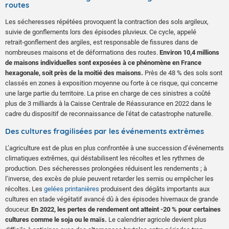
routes
Les sécheresses répétées provoquent la contraction des sols argileux,
suivie de gonflements lors des épisodes pluvieux. Ce cycle, appelé
retrait‑gonflement des argiles, est responsable de fissures dans de
nombreuses maisons et de déformations des routes.
Environ 10,4 millions
de maisons individuelles sont exposées à ce phénomène en France
hexagonale, soit près de la moitié des maisons.
Près de 48 % des sols sont
classés en zones à exposition moyenne ou forte à ce risque, qui concerne
une large partie du territoire. La prise en charge de ces sinistres a coûté
plus de 3 milliards à la Caisse Centrale de Réassurance en 2022 dans le
cadre du dispositif de reconnaissance de l'état de catastrophe naturelle.
Des cultures fragilisées par les événements extrêmes
L’agriculture est de plus en plus confrontée à une succession d’événements
climatiques extrêmes, qui déstabilisent les récoltes et les rythmes de
production. Des sécheresses prolongées réduisent les rendements ; à
l’inverse, des excès de pluie peuvent retarder les semis ou empêcher les
récoltes. Les
gelées printanières
produisent des dégâts importants aux
cultures en stade végétatif avancé dû à des épisodes hivernaux de grande
douceur.
En 2022, les pertes de rendement ont atteint -20 % pour certaines
cultures comme le soja ou le maïs.
Le calendrier agricole devient plus