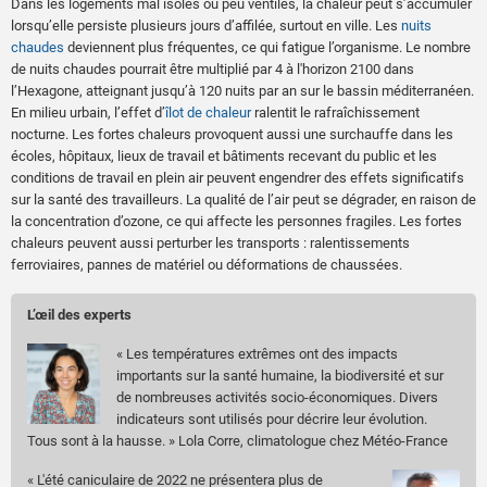
Dans les logements mal isolés ou peu ventilés, la chaleur peut s’accumuler
lorsqu’elle persiste plusieurs jours d’affilée, surtout en ville. Les
nuits
chaudes
deviennent plus fréquentes, ce qui fatigue l’organisme. Le nombre
de nuits chaudes pourrait être multiplié par 4 à l'horizon 2100 dans
l’Hexagone, atteignant jusqu’à 120 nuits par an sur le bassin méditerranéen.
En milieu urbain, l’effet d’
îlot de chaleur
ralentit le rafraîchissement
nocturne. Les fortes chaleurs provoquent aussi une surchauffe dans les
écoles, hôpitaux, lieux de travail et bâtiments recevant du public et les
conditions de travail en plein air peuvent engendrer des effets significatifs
sur la santé des travailleurs. La qualité de l’air peut se dégrader, en raison de
la concentration d’ozone, ce qui affecte les personnes fragiles. Les fortes
chaleurs peuvent aussi perturber les transports : ralentissements
ferroviaires, pannes de matériel ou déformations de chaussées.
L’œil des experts
« Les températures extrêmes ont des impacts
importants sur la santé humaine, la biodiversité et sur
de nombreuses activités socio-économiques. Divers
indicateurs sont utilisés pour décrire leur évolution.
Tous sont à la hausse. » Lola Corre, climatologue chez Météo-France
« L'été caniculaire de 2022 ne présentera plus de