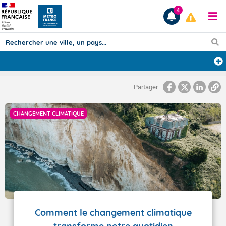
4
Prévisions
Partager
TOUS LES RÉSULTATS
CHANGEMENT CLIMATIQUE
Articles
Comment le changement climatique